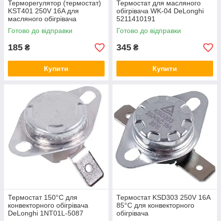
Терморегулятор (термостат)
Термостат для масляного
KST401 250V 16A для
обігрівача WK-04 DeLonghi
масляного обігрівача
5211410191
KST401-90
Готово до відправки
Готово до відправки
185
345
₴
₴
Купити
Купити
Термостат 150°C для
Термостат KSD303 250V 16A
конвекторного обігрівача
85°C для конвекторного
DeLonghi 1NT01L-5087
обігрівача