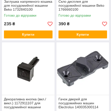
Заглушка напрямного кошика
Скло дисплея для
для посудомийної машини
посудомийної машини Beko
Beko 1732840100
1766660100
Готово до відправки
Готово до відправки
235
390
₴
₴
Купити
Купити
Декоративна кнопка (вкл./
Гачок дверей для
викл.) 1172911107 для
посудомийних машин
посудомийної машини
Electrolux 140035300114