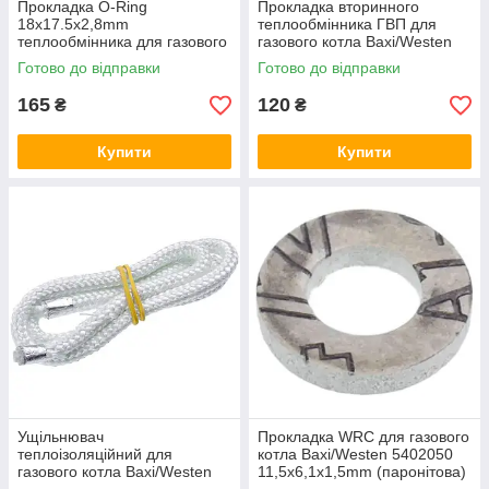
Прокладка O-Ring
Прокладка вторинного
18x17.5x2,8mm
теплообмінника ГВП для
теплообмінника для газового
газового котла Baxi/Westen
котла 39837690
5404520 28x18x8mm
Готово до відправки
Готово до відправки
165
120
₴
₴
Купити
Купити
Ущільнювач
Прокладка WRC для газового
теплоізоляційний для
котла Baxi/Westen 5402050
газового котла Baxi/Westen
11,5x6,1x1,5mm (паронітова)