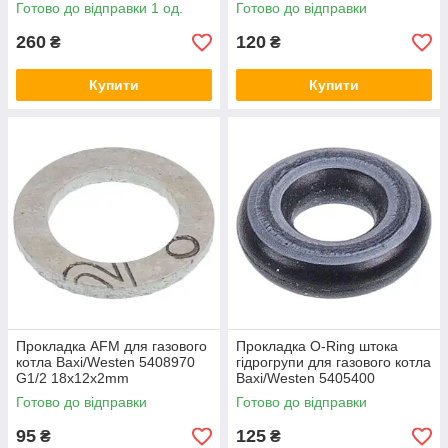
5212780 D=6mm
Готово до відправки 1 од.
Готово до відправки
260
120
₴
₴
Купити
Купити
Прокладка AFM для газового
Прокладка O-Ring штока
котла Baxi/Westen 5408970
гідрогрупи для газового котла
G1/2 18x12x2mm
Baxi/Westen 5405400
(паронітова)
6x2,6x1,9mm
Готово до відправки
Готово до відправки
95
125
₴
₴