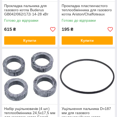
Прокладка пальника для
Прокладка пластинчастого
газового котла Buderus
теплообмінника для газового
GB042/062/172i 14-28 кВт
котла Ariston/Chaffoteaux
87110043250
65104334
Готово до відправки
Готово до відправки
615
195
₴
₴
Купити
Купити
Набір ущільнювачів (4 шт.)
Ущільнення пальника D=187
теплообмінника 24,5x17,5 мм
мм для газового