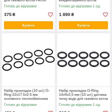
для газового котла Ferroli
конденсаційного котла
39841660
Viessmann 19-35 кВт 7836177
Готово до відправки
Готово до відправки 1 од.
375
1 890
₴
₴
Купити
Купити
Набір прокладок (10 шт.) O-
Набір прокладок O-Ring
Ring 22x17.5x2.5 мм
14х9х2,5 мм (10 шт.) датчика
основного теплообмінника
тиску води для газового котла
для газового котла
Vaillant 178993
Готово до відправки
Готово до відправки 1 од.
Baxi/Westen 711230600