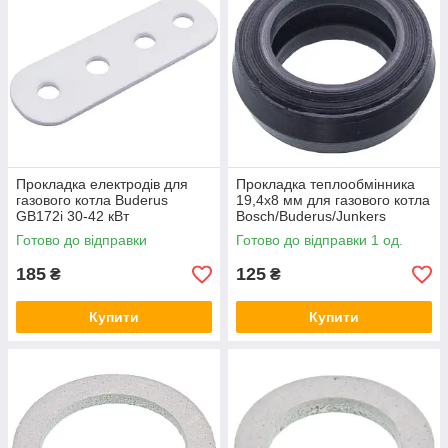
Прокладка електродів для
Прокладка теплообмінника
газового котла Buderus
19,4x8 мм для газового котла
GB172i 30-42 кВт
Bosch/Buderus/Junkers
8737708824
87167713250
Готово до відправки
Готово до відправки 1 од.
185
125
₴
₴
Купити
Купити