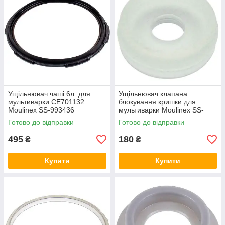
Ущільнювач чаші 6л. для
Ущільнювач клапана
мультиварки CE701132
блокування кришки для
Moulinex SS-993436
мультиварки Moulinex SS-
994485
Готово до відправки
Готово до відправки
495
180
₴
₴
Купити
Купити