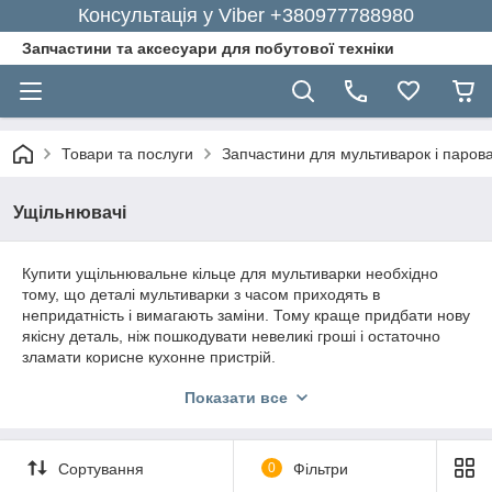
Консультація у Viber +380977788980
Запчастини та аксесуари для побутової техніки
Товари та послуги
Запчастини для мультиварок і паров
Ущільнювачі
Купити ущільнювальне кільце для мультиварки необхідно
тому, що деталі мультиварки з часом приходять в
непридатність і вимагають заміни. Тому краще придбати нову
якісну деталь, ніж пошкодувати невеликі гроші і остаточно
зламати корисне кухонне пристрій.
Як підібрати ущільнювач для
Показати все
мультиварки?
Так як зараз є різні моделі мультиварок, то спочатку
Сортування
0
Фільтри
визначитеся з її брендом і моделлю. Знаючи це ви зможете
легко підібрати потрібну вам деталь. При виникненні