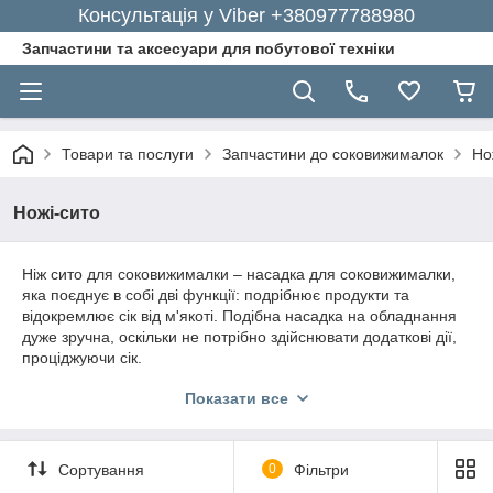
Консультація у Viber +380977788980
Запчастини та аксесуари для побутової техніки
Товари та послуги
Запчастини до соковижималок
Но
Ножі-сито
Ніж сито для соковижималки – насадка для соковижималки,
яка поєднує в собі дві функції: подрібнює продукти та
відокремлює сік від м'якоті. Подібна насадка на обладнання
дуже зручна, оскільки не потрібно здійснювати додаткові дії,
проціджуючи сік.
Якщо ви хочете обладнати свою соковитискач подібної
Показати все
насадкою, краще звернутися за допомогою до фахівців.
Інтернет-магазин GoodParts завжди радий допомогти вам з
вибором якісних змінних деталей і проконсультувати з усіх
Сортування
0
Фільтри
питань.