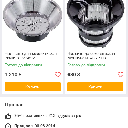
свою допомогу у виборі
потрібних насадок і
допоможуть купити ніж сито
для соковижималки, а також
дадуть відповідь на всі ваші
питання відносно оплати і доставки товару.
Ніж - сито для соковитискач
Ніж-сито до соковитискач
Braun 81345892
Moulinex MS-651503
Готово до відправки
Готово до відправки
1 210
630
₴
₴
Купити
Купити
Про нас
95% позитивних з 213 відгуків за рік
Працює з 06.08.2014