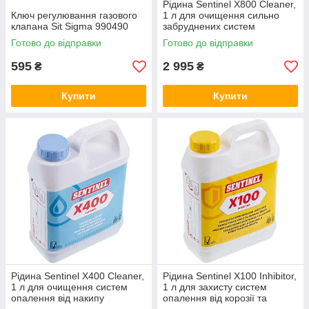
Рідина Sentinel X800 Cleaner,
Ключ регулювання газового
1 л для очищення сильно
клапана Sit Sigma 990490
забруднених систем
опалення
Готово до відправки
Готово до відправки
595
2 995
₴
₴
Купити
Купити
Рідина Sentinel X400 Cleaner,
Рідина Sentinel X100 Inhibitor,
1 л для очищення систем
1 л для захисту систем
опалення від накипу
опалення від корозії та