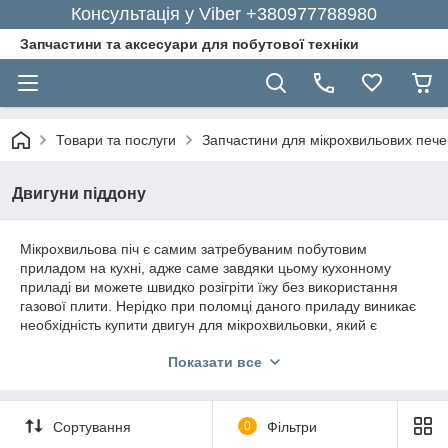
Консультація у Viber +380977788980
Запчастини та аксесуари для побутової техніки
Товари та послуги
Запчастини для мікрохвильових пече
Двигуни піддону
Мікрохвильова піч є самим затребуваним побутовим
приладом на кухні, адже саме завдяки цьому кухонному
приладі ви можете швидко розігріти їжу без використання
газової плити. Нерідко при поломці даного приладу виникає
необхідність купити двигун для мікрохвильовки, який є
основою робочого механізму.
Показати все
Вибір якісного двигуна для свч досить складна справа, тому
краще всього звернутися за допомогою до професіоналів.
Інтернет-магазин GoodParts пропонує допомогу у підборі
Сортування
0
Фільтри
підходящої моделі запчастини для вашої печі, а також
найкращі ціни на власну продукцію.