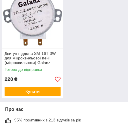
Що б замовити обраний товар, вам достатньо додати його в
свою корзину і перейти на сторінку оформлення замовлення.
Менеджери нашого сайту можуть надати вам допомогу в
оформленні замовлення і відповісти на всі запитання.
Перед тим як замовити двигун для свч печі, зв'яжіться з
менеджером магазину для утонения деталей оплати і
доставки товару по Україні.
Двигун піддона SM-16T 3W
для мікрохвильової печі
(мікрохвильовки) Galanz
Готово до відправки
220
₴
Купити
Про нас
95% позитивних з 213 відгуків за рік