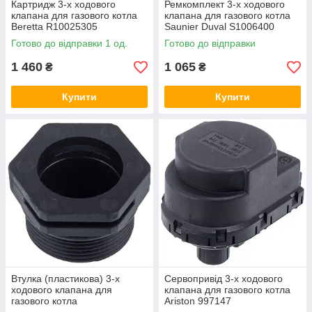
Картридж 3-х ходового
Ремкомплект 3-х ходового
клапана для газового котла
клапана для газового котла
Beretta R10025305
Saunier Duval S1006400
Готово до відправки 1 од.
Готово до відправки
1 460
1 065
₴
₴
Купити
Купити
Втулка (пластикова) 3-х
Сервопривід 3-х ходового
ходового клапана для
клапана для газового котла
газового котла
Ariston 997147