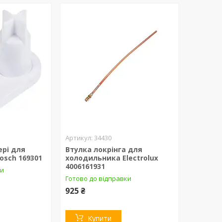
34430
ері для
Втулка локрінга для
osch 169301
холодильника Electrolux
4006161931
ки
Готово до відправки
925 ₴
Купити