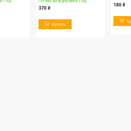
и 1 од.
Готово до відправки 1 од.
180 ₴
370 ₴
К
Купити