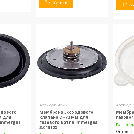
Купити
К
50543
одового
Мембрана 3-х ходового
Мембра
м для
клапана D=72 мм для
газовог
 Immergas
газового котла Immergas
Готово д
3.013125
Оптом і в