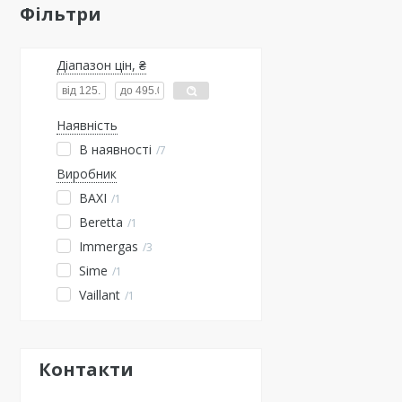
Фільтри
Діапазон цін, ₴
Наявність
В наявності
7
Виробник
BAXI
1
Beretta
1
Immergas
3
Sime
1
Vaillant
1
Контакти