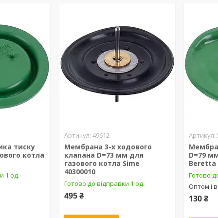
49612
ика тиску
Мембрана 3-х ходового
Мембра
ового котла
клапана D=73 мм для
D=79 мм
газового котла Sime
Beretta
40300010
и 1 од.
Готово д
Готово до відправки 1 од.
Оптом і в
495 ₴
130 ₴