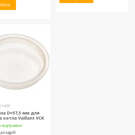
упити
51409
на D=57,5 мм для
о котла Vaillant VCK
о відправки
 роздріб