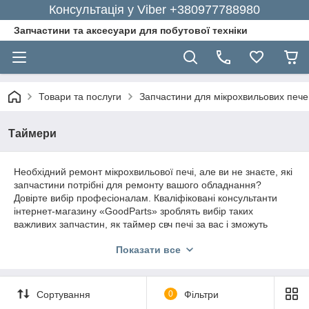
Консультація у Viber +380977788980
Запчастини та аксесуари для побутової техніки
Товари та послуги
Запчастини для мікрохвильових пече
Таймери
Необхідний ремонт мікрохвильової печі, але ви не знаєте, які
запчастини потрібні для ремонту вашого обладнання?
Довірте вибір професіоналам. Кваліфіковані консультанти
інтернет-магазину «GoodParts» зроблять вибір таких
важливих запчастин, як таймер свч печі за вас і зможуть
підібрати оригінальні запчастини за прийнятною ціною.
Показати все
Купити таймер мікрохвильової печі
Популярний інтернет-магазин «GoodParts» завжди радий
Сортування
0
Фільтри
запропонувати найкращі ціни на фірмові запчастини та