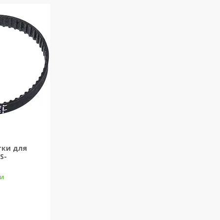
тки для
S-
ки