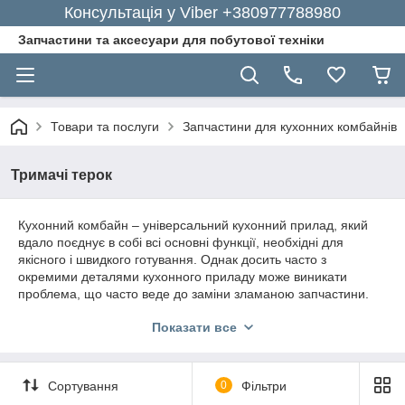
Консультація у Viber +380977788980
Запчастини та аксесуари для побутової техніки
Товари та послуги
Запчастини для кухонних комбайнів
Тримачі терок
Кухонний комбайн – універсальний кухонний прилад, який
вдало поєднує в собі всі основні функції, необхідні для
якісного і швидкого готування. Однак досить часто з
окремими деталями кухонного приладу може виникати
проблема, що часто веде до заміни зламаною запчастини.
При необхідності замінити тримач для терки, ви можете
Показати все
скористатися послугами модного на сьогодні інтернет-
магазину під назвою GoodParts, пропонує величезний
асортимент терок і інших запчастин для побутової техніки за
доступними цінами.
Сортування
0
Фільтри