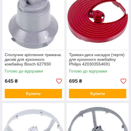
Продаж товарів сайту здійснюється по всій території України.
Сполучне кріплення тримача
Тримач-диск насадок (тертя)
дисків для кухонного
для кухонного комбайну
комбайну Bosch 627930
Philips 420303554691
Готово до відправки
Готово до відправки
645
695
₴
₴
Купити
Купити