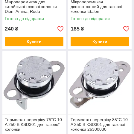
Мікроперемикач для
Мікроперемикач
китайської газової колонки
двоконтактний для газової
Dion, Amina, Roda
колонки Etalon
(універсальний)
Готово до відправки
Готово до відправки
240
185
₴
₴
Купити
Купити
Термостат перегріву 75°C 10
Термостат перегріву 85°C 10
A 250 В KSD301 для газової
A 250 В KSD301 для газової
колонки
колонки 26300030