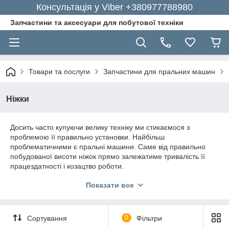
Консультація у Viber +380977788980
Запчастини та аксесуари для побутової техніки
Товари та послуги
Запчастини для пральних машин
Ніжки
Досить часто купуючи велику техніку ми стикаємося з
проблемою її правильно установки. Найбільш
проблематичними є пральні машини. Саме від правильно
побудованої висоти ніжок прямо залежатиме тривалість її
працездатності і козацтво роботи.
Де продаються ніжки для пральної
Показати все
машини
Найти варианты, подходящие под разные модели и
Сортування
0
Фільтри
имеющие максимально высокое качество можно на нашем
портале, основными преимуществами которого