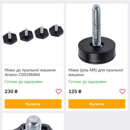
являются: возможность осуществить приобретение в
комплексе (в наборе идет четыре позиции) или
поштучно; антивибрационные ножки для стиральной машины
подойдут под любые модели:
Indesit,
Samsung,
Bosch,
LG.
Наличие демократичных цен и выгодных условий;
Ніжка до пральної машини
Ніжка (різь M8) для пральної
Ariston C00296866
машини
Готово до відправки
Готово до відправки
230
125
₴
₴
Купити
Купити