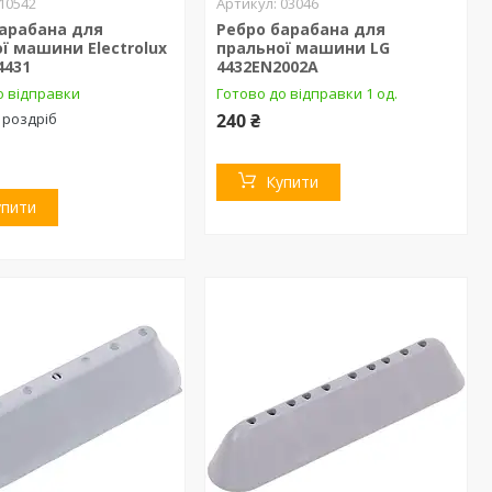
10542
03046
барабана для
Ребро барабана для
ї машини Electrolux
пральної машини LG
4431
4432EN2002A
о відправки
Готово до відправки 1 од.
 роздріб
240 ₴
Купити
упити