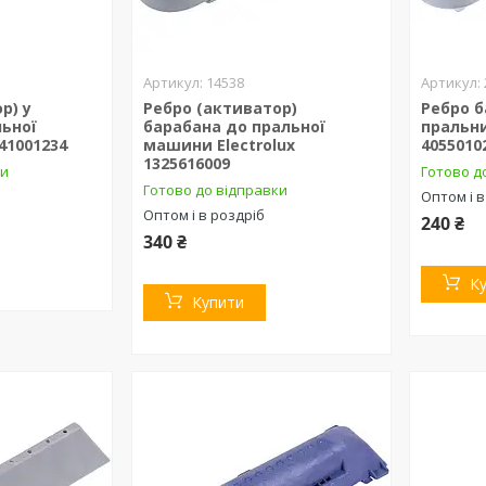
14538
р) у
Ребро (активатор)
Ребро 
льної
барабана до пральної
пральни
41001234
машини Electrolux
4055010
1325616009
ки
Готово д
Готово до відправки
Оптом і в
Оптом і в роздріб
240 ₴
340 ₴
К
Купити