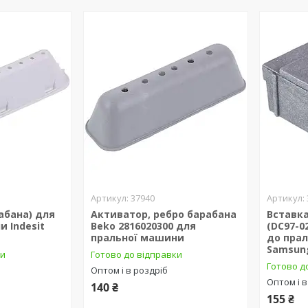
37940
абана) для
Активатор, ребро барабана
Вставка
 Indesit
Beko 2816020300 для
(DC97-0
пральної машини
до пра
Samsun
ки
Готово до відправки
Готово д
Оптом і в роздріб
Оптом і в
140 ₴
155 ₴