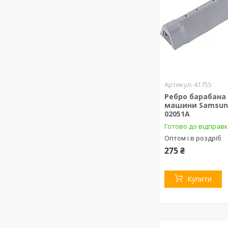
41755
Ребро барабана
машини Samsun
02051A
Готово до відправ
Оптом і в роздріб
275 ₴
Купити