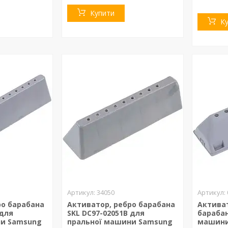
Купити
К
34050
ро барабана
Активатор, ребро барабана
Активат
 для
SKL DC97-02051B для
барабан
ни Samsung
пральної машини Samsung
машини 