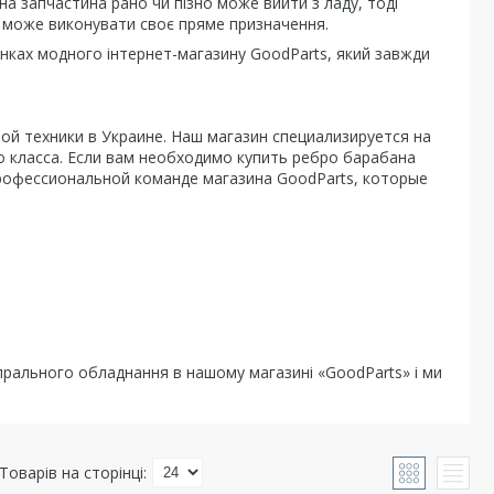
на запчастина рано чи пізно може вийти з ладу, тоді
е може виконувати своє пряме призначення.
інках модного інтернет-магазину GoodParts, який завжди
й техники в Украине. Наш магазин специализируется на
 класса. Если вам необходимо купить ребро барабана
рофессиональной команде магазина GoodParts, которые
рального обладнання в нашому магазині «GoodParts» і ми