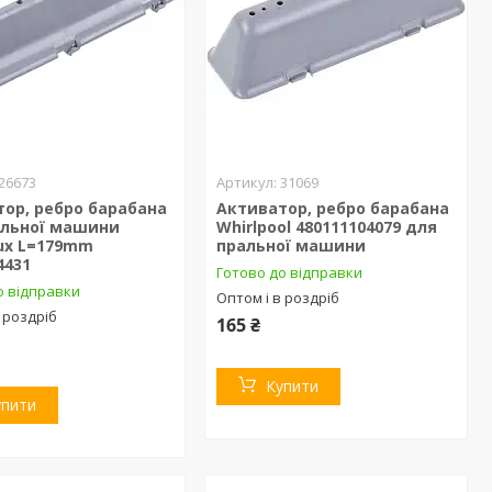
26673
31069
ор, ребро барабана
Активатор, ребро барабана
альної машини
Whirlpool 480111104079 для
lux L=179mm
пральної машини
4431
Готово до відправки
о відправки
Оптом і в роздріб
 роздріб
165 ₴
Купити
упити