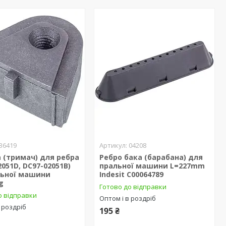
36419
04208
 (тримач) для ребра
Ребро бака (барабана) для
2051D, DC97-02051B)
пральної машини L=227mm
льної машини
Indesit C00064789
g
Готово до відправки
о відправки
Оптом і в роздріб
 роздріб
195 ₴