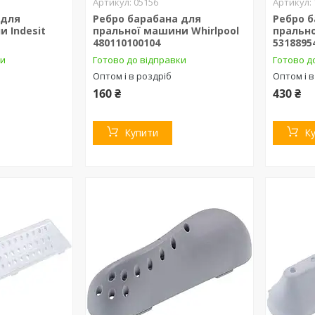
05156
 для
Ребро барабана для
Ребро 
 Indesit
пральної машини Whirlpool
прально
480110100104
5318895
ки
Готово до відправки
Готово д
Оптом і в роздріб
Оптом і в
160 ₴
430 ₴
Купити
К