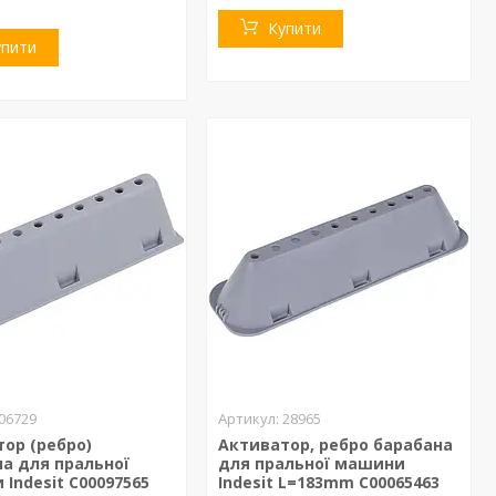
Купити
упити
06729
28965
ор (ребро)
Активатор, ребро барабана
а для пральної
для пральної машини
Indesit C00097565
Indesit L=183mm C00065463