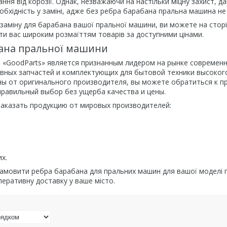
ння від корозії. Однак, незважаючи на настільки міцну захист, да
обхідність у заміні, адже без ребра барабана пральна машина н
 заміну для барабана вашої пральної машини, ви можете на стор
ти вас широким розмаїттям товарів за доступними цінами.
ана пральної машини
 «GoodParts» является признанным лидером на рынке современно
вных запчастей и комплектующих для бытовой техники высокого
ы от оригинального производителя, вы можете обратиться к п
правильный выбор без ущерба качества и цены.
заказать продукцию от мировых производителей:
х.
замовити ребра барабана для пральних машин для вашої моделі п
еративну доставку у ваше місто.