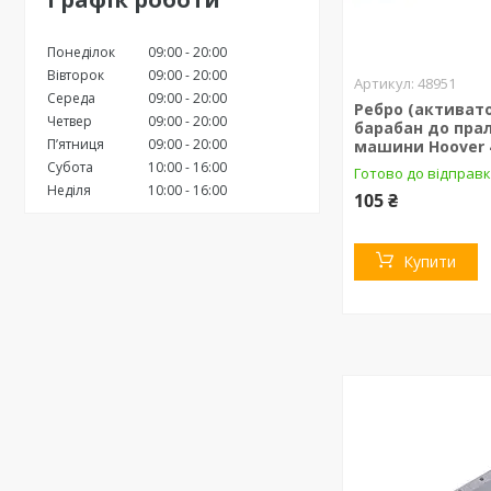
Понеділок
09:00
20:00
Вівторок
09:00
20:00
48951
Середа
09:00
20:00
Ребро (активато
Четвер
09:00
20:00
барабан до пра
Пʼятниця
09:00
20:00
машини Hoover 
Субота
10:00
16:00
Готово до відправ
Неділя
10:00
16:00
105 ₴
Купити