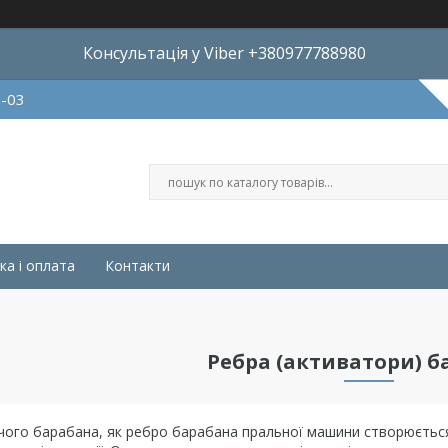
Консультація у Viber +380977788980
8-03
ка і оплата
Контакти
Ребра (активатори) б
ого барабана, як ребро барабана пральної машини створюється 