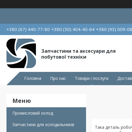
+380 (67) 440-77-80
+380 (50) 404-40-64
+380 (93) 009-0
Запчастини та аксесуари для
побутової техніки
Головна
Про нас
Товари і послуги
Достав
Промисловий холод
Запчастини для холодильників
Така деталь робоч