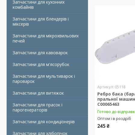
Запчастини для кухонних
комбайнів
Запчастини для блендерів і
міксерів
Запчастини для мікрохвильових
печей
Запчастини для кавоварок
Запчастини для м'ясорубок
Запчастини для мультиварок і
пароварок
05118
Запчастини для витяжок
Ребро бака (бар
пральної машини
C00065463
Запчастини для прасок і
парогенераторів
Готово до відправ
Оптом і в роздріб
Запчастини для кондиціонерів
245 ₴
Запчастини для хлібопічок