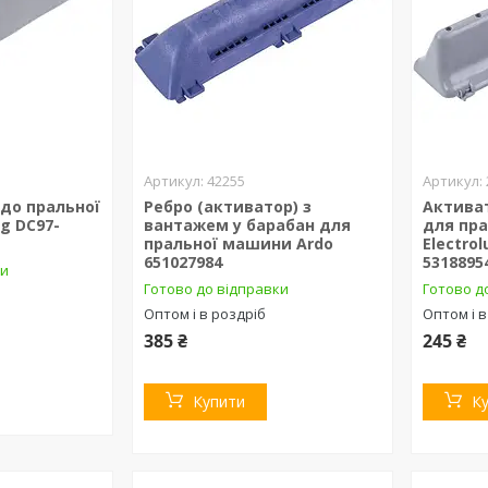
42255
 до пральної
Ребро (активатор) з
Активат
g DC97-
вантажем у барабан для
для пр
пральної машини Ardo
Electro
651027984
5318895
ки
Готово до відправки
Готово д
Оптом і в роздріб
Оптом і в
385 ₴
245 ₴
Купити
К