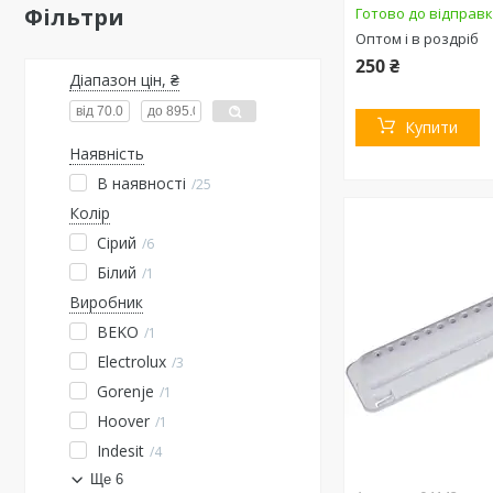
Фільтри
Готово до відправ
Оптом і в роздріб
250 ₴
Діапазон цін, ₴
Купити
Наявність
В наявності
25
Колір
Сірий
6
Білий
1
Виробник
BEKO
1
Electrolux
3
Gorenje
1
Hoover
1
Indesit
4
Ще 6