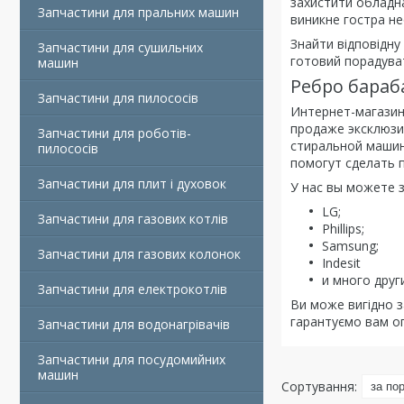
захистити обладна
Запчастини для пральних машин
виникне гостра не
Знайти відповідну
Запчастини для сушильних
готовий порадува
машин
Ребро бараб
Запчастини для пилососів
Интернет-магазин
продаже эксклюзи
Запчастини для роботів-
стиральной машин
пилососів
помогут сделать 
Запчастини для плит і духовок
У нас вы можете 
LG;
Запчастини для газових котлів
Phillips;
Samsung;
Запчастини для газових колонок
Indesit
и много други
Запчастини для електрокотлів
Ви може вигідно 
гарантуємо вам оп
Запчастини для водонагрівачів
Запчастини для посудомийних
машин