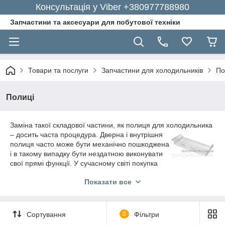
Консультація у Viber +380977788980
Запчастини та аксесуари для побутової техніки
Товари та послуги
Запчастини для холодильників
По
Полиці
Заміна такої складової частини, як полиця для холодильника
– досить часта процедура. Дверна і
внутрішня
полиця часто може бути механічно пошкоджена
і в такому випадку бути нездатною виконувати
свої прямі функції. У сучасному світі покупка
такої деталі, як полиця для холодильника не становить
Показати все
проблеми.
Всілякі моделі пристосування виставлені на продаж в
інтернеті. На одному з найпопулярніших сайтів в Україні
Сортування
0
Фільтри
«GoodParts», ви можете відшукати величезну різноманітність
модельного ряду дверних і внутрішніх полиць за низькими