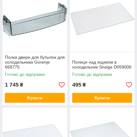
Купити скляну полицю для холодильника можна легко в два
кліка. Якщо у вас виникли питання з приводу оформлення
замовлення або доставки, ви можете звернутися за
допомогою до менеджера сайту.
Полка двери для бутылок для
холодильника Gorenje
Полиця над ящиком в
668775
холодильник Snaige D059006
Готово до відправки
Готово до відправки
1 745
495
₴
₴
Купити
Купити