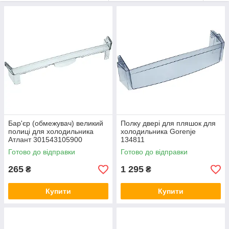
цінами.
Полиці для холодильника в GoodParts
Інтернет-магазин під назвою «GoodParts» спеціалізується на
продажу якісних аксесуарів і приладдя для різної електроніки
від знаменитих фірм.
На даному сайті вашій увазі представлені різноманітні
комплектуючі для холодильників різних моделей, у тому числі
і така популярна категорія товарів, як полку на двері
холодильника.
Наш магазин представляє вашій увазі тільки оригінальну
Бар'єр (обмежувач) великий
Полку двері для пляшок для
продукцію від елітних торгових марок:
полиці для холодильника
холодильника Gorenje
Атлант 301543105900
134811
LG,
Готово до відправки
Готово до відправки
Samsung,
265
1 295
Gorenje,
₴
₴
Indesit.
Купити
Купити
Наш сайт не відрізняється не тільки багатим асортиментом
товарів, але також гнучкою ціновою політикою. Тому ми
завжди готові запропонувати найбільш вигідні ціни на покупку
товарів.