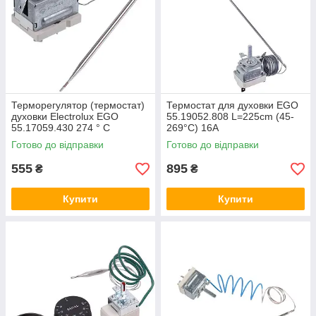
Терморегулятор (термостат)
Термостат для духовки EGO
духовки Electrolux EGO
55.19052.808 L=225cm (45-
55.17059.430 274 ​​° C
269°С) 16A
3570832018
Готово до відправки
Готово до відправки
555
895
₴
₴
Купити
Купити