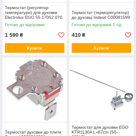
Термостат (регулятор
температури) для духовки
Термостат (терморегулятор)
Electrolux EGO 55.17052.070
до духовці Indesit C00081599
3890770237
Готово до відправки
Готово до відправки 1 од.
1 590
410
₴
₴
Купити
Купити
Термостат для духовки EGO
Термостат духовки до плити
KTR1130A L=87cm (50-