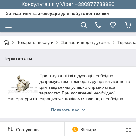
Консультація у Viber +380977788980
Запчастини та аксесуари для побутової техніки
Товари та послуги
Запчастини для духовок
Термост
Термостати
При готуванні їжі в духовці необхідно
дотримуватися температуру приготування і з
цим завданням успішно справляється
термостат. При досягненні необхідної
температури він спрацьовує, повідомляючи, що необхідна
температура досягнута. Без такої важливої функції процес
Показати все
приготування їжі стає набагато важче, і якість приготовленої
їжі може падати. Тому, коли термостат поламаний, найкраще
його замінити.
Яким чином придбати терморегулятор
Сортування
0
Фільтри