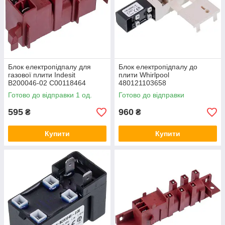
придут консультанты нашего сайта, которые помогут вам
подобрать оптимальный вариант для покупки.
Мы осуществляем доставку по всей Украине и всегда рады
новым покупателям.
Блок електропідпалу для
Блок електропідпалу до
газової плити Indesit
плити Whirlpool
B200046-02 C00118464
480121103658
Готово до відправки 1 од.
Готово до відправки
595
960
₴
₴
Купити
Купити