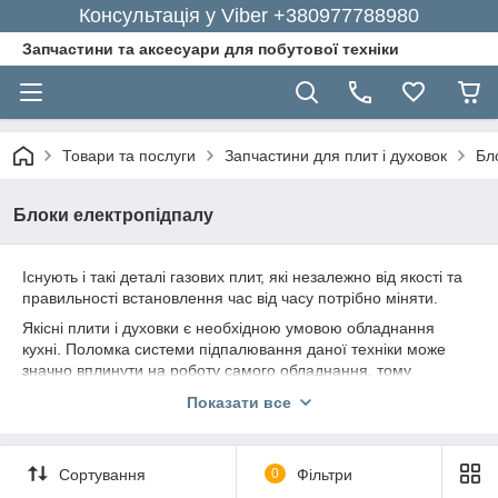
Консультація у Viber +380977788980
Запчастини та аксесуари для побутової техніки
Товари та послуги
Запчастини для плит і духовок
Бл
Блоки електропідпалу
Існують і такі деталі газових плит, які незалежно від якості та
правильності встановлення час від часу потрібно міняти.
Якісні плити і духовки є необхідною умовою обладнання
кухні. Поломка системи підпалювання даної техніки може
значно вплинути на роботу самого обладнання, тому
необхідно відразу ж купити електропідпал газової плити і
Показати все
виконати якісну заміну. Вибір зазначеної деталі техніки
приділяється досить велика увага, однак, якщо вам складно
самостійно визначитися з покупкою потрібної запчастини, ви
Сортування
0
Фільтри
можете звернутися за допомогою до кваліфікованих фахівців.