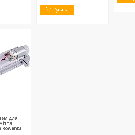
Купити
чем для
міття
а Rowenta