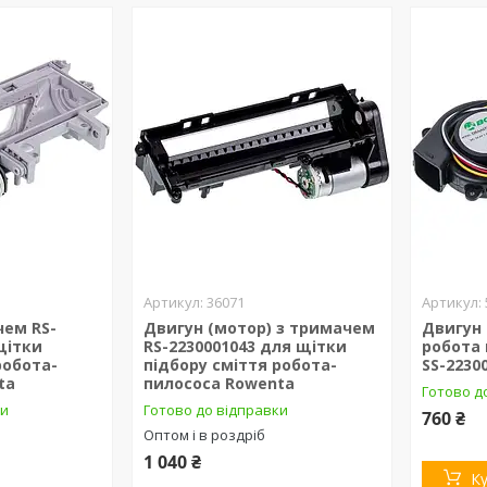
36071
чем RS-
Двигун (мотор) з тримачем
Двигун
щітки
RS-2230001043 для щітки
робота
робота-
підбору сміття робота-
SS-2230
ta
пилососа Rowenta
Готово до
ки
Готово до відправки
760 ₴
Оптом і в роздріб
1 040 ₴
К