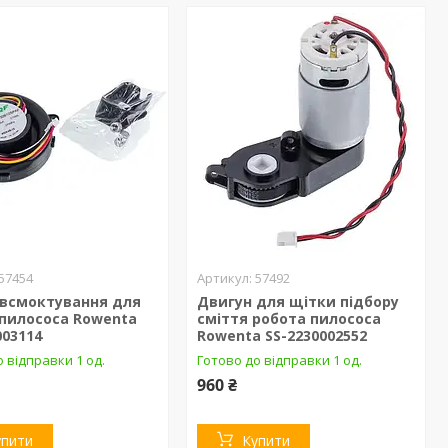
57454
57492
 всмоктування для
Двигун для щітки підбору
 пилососа Rowenta
сміття робота пилососа
003114
Rowenta SS-2230002552
 відправки 1 од.
Готово до відправки 1 од.
960 ₴
упити
Купити