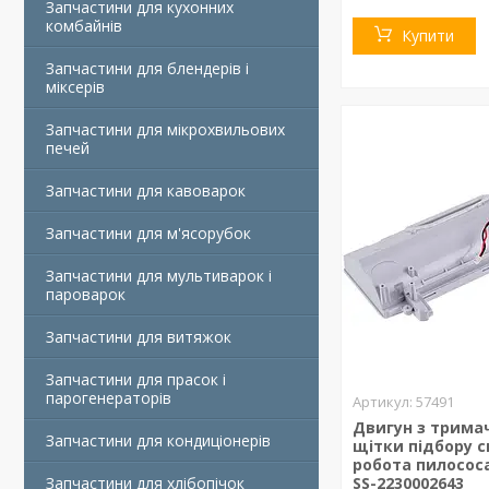
Запчастини для кухонних
комбайнів
Купити
Запчастини для блендерів і
міксерів
Запчастини для мікрохвильових
печей
Запчастини для кавоварок
Запчастини для м'ясорубок
Запчастини для мультиварок і
пароварок
Запчастини для витяжок
Запчастини для прасок і
парогенераторів
57491
Двигун з трима
Запчастини для кондиціонерів
щітки підбору с
робота пилосос
Запчастини для хлібопічок
SS-2230002643