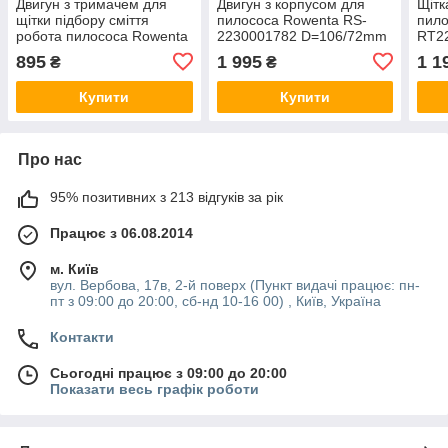
Двигун з тримачем для
Двигун з корпусом для
Щітк
щітки підбору сміття
пилососа Rowenta RS-
пило
робота пилососа Rowenta
2230001782 D=106/72mm
RT2
SS-2230002643
H=25/105mm
895
1 995
1 1
₴
₴
Купити
Купити
Про нас
95% позитивних з 213 відгуків за рік
Працює з 06.08.2014
м. Київ
вул. Вербова, 17в, 2-й поверх (Пункт видачі працює: пн-
пт з 09:00 до 20:00, сб-нд 10-16 00) , Київ, Україна
Контакти
Сьогодні працює з 09:00 до 20:00
Показати весь графік роботи