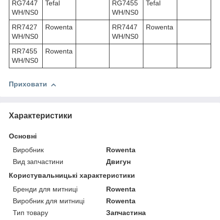
RG7447
Tefal
RG7455
Tefal
WH/NS0
WH/NS0
RR7427
Rowenta
RR7447
Rowenta
WH/NS0
WH/NS0
RR7455
Rowenta
WH/NS0
Приховати
Характеристики
Основні
Виробник
Rowenta
Вид запчастини
Двигун
Користувальницькі характеристики
Бренди для митниці
Rowenta
Виробник для митниці
Rowenta
Тип товару
Запчастина