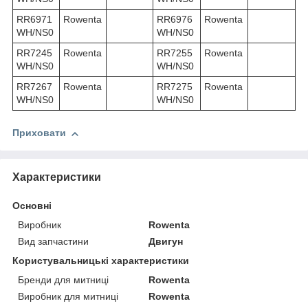
RR6971
Rowenta
RR6976
Rowenta
WH/NS0
WH/NS0
RR7245
Rowenta
RR7255
Rowenta
WH/NS0
WH/NS0
RR7267
Rowenta
RR7275
Rowenta
WH/NS0
WH/NS0
Приховати
Характеристики
Основні
Виробник
Rowenta
Вид запчастини
Двигун
Користувальницькі характеристики
Бренди для митниці
Rowenta
Виробник для митниці
Rowenta