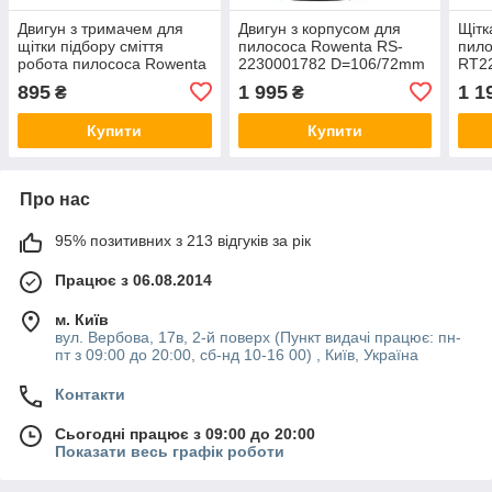
Двигун з тримачем для
Двигун з корпусом для
Щітк
щітки підбору сміття
пилососа Rowenta RS-
пило
робота пилососа Rowenta
2230001782 D=106/72mm
RT2
SS-2230002643
H=25/105mm
895
1 995
1 1
₴
₴
Купити
Купити
Про нас
95% позитивних з 213 відгуків за рік
Працює з 06.08.2014
м. Київ
вул. Вербова, 17в, 2-й поверх (Пункт видачі працює: пн-
пт з 09:00 до 20:00, сб-нд 10-16 00) , Київ, Україна
Контакти
Сьогодні працює з 09:00 до 20:00
Показати весь графік роботи