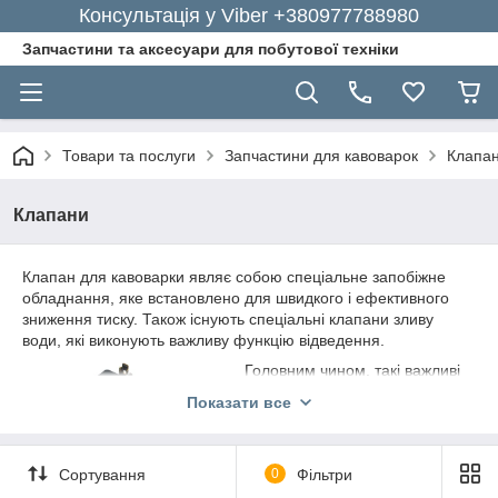
Консультація у Viber +380977788980
Запчастини та аксесуари для побутової техніки
Товари та послуги
Запчастини для кавоварок
Клапа
Клапани
Клапан для кавоварки являє собою спеціальне запобіжне
обладнання, яке встановлено для швидкого і ефективного
зниження тиску. Також існують спеціальні клапани зливу
води, які виконують важливу функцію відведення.
Головним чином, такі важливі
складові частини, як клапани
Показати все
служать для захисту пристрою,
тому вихід їх з ладу може
сильно позначитися на роботі
Сортування
0
Фільтри
всього обладнання.