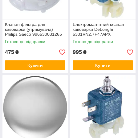
Клапан фільтра для
Електромагнітний клапан
кавоварки (утримувача)
кавоварки DeLonghi
Philips Saeco 996530031265
5301VN2.7P47APX
5213218421
Готово до відправки
Готово до відправки
475
995
₴
₴
Купити
Купити