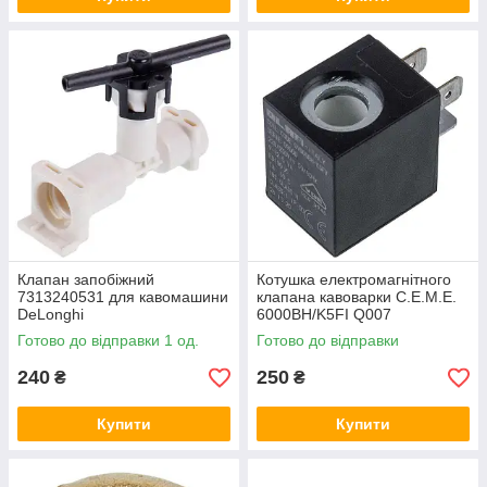
Клапан запобіжний
Котушка електромагнітного
7313240531 для кавомашини
клапана кавоварки С.E.M.E.
DeLonghi
6000BH/K5FI Q007
Готово до відправки 1 од.
Готово до відправки
240
250
₴
₴
Купити
Купити