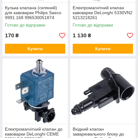
Кулька клапана (скляний)
Електромагнітний клапан
для кавоварки Philips Saeco
кавоварки DeLonghi 5330VN2
9991.168 996530051874
5213218261
Готово до відправки
Готово до відправки
170
1 130
₴
₴
Купити
Купити
Електромагнітний клапан до
Вхідний клапан
кавоварки DeLonghi CEME
заварювального блоку до