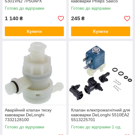
5301VN2 7P50APX
кавоварки Philips Saeco
5213218431
9161.064.150
Готово до відправки
Готово до відправки
1 140
245
₴
₴
Купити
Купити
Аварійний клапан тиску
Клапан електромагнітний для
кавоварки DeLonghi
кавоварки DeLonghi 5510EA2
7332128100
5513225701
Готово до відправки
Готово до відправки 1 од.