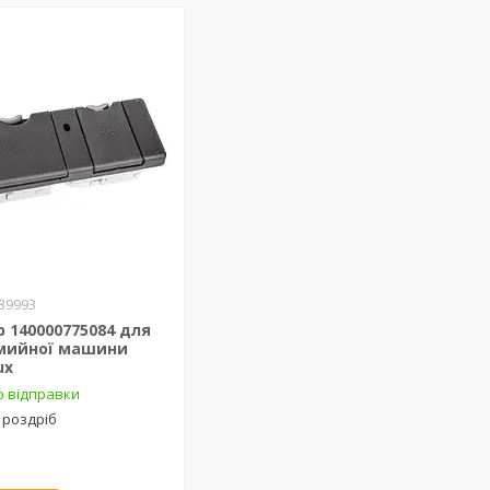
39993
 140000775084 для
мийної машини
ux
о відправки
 роздріб