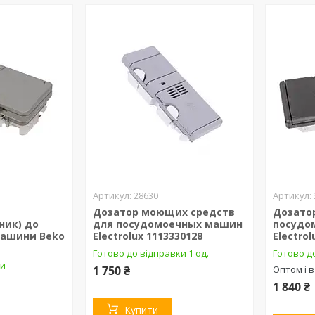
28630
Дозатор моющих средств
Дозатор
ник) до
для посудомоечных машин
посудо
машини Beko
Electrolux 1113330128
Electrol
Готово до відправки 1 од.
Готово д
ки
1 750 ₴
Оптом і в
1 840 ₴
Купити