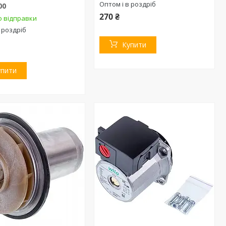
Оптом і в роздріб
00
270 ₴
о відправки
 роздріб
Купити
упити