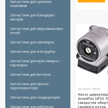
Запчастини для кухонних
комбайнів
Запчастини для блендерів і
міксерів
Запчастини для мікрохвильових
печей
Запчастини для кавоварок
Запчастини для м'ясорубок
Запчастини для мультиварок і
пароварок
Запчастини для витяжок
Запчастини для прасок і
парогенераторів
49646
Насос циркуляц
Запчастини для кондиціонерів
Grundfos UPSO 15
(зворотне обер
Запчастини для хлібопічок
газового котла