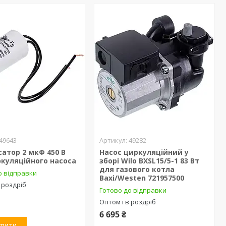
49643
49282
атор 2 мкФ 450 В
Насос циркуляційний у
куляційного насоса
зборі Wilo BXSL15/5-1 83 Вт
для газового котла
о відправки
Baxi/Westen 721957500
 роздріб
Готово до відправки
Оптом і в роздріб
6 695 ₴
упити