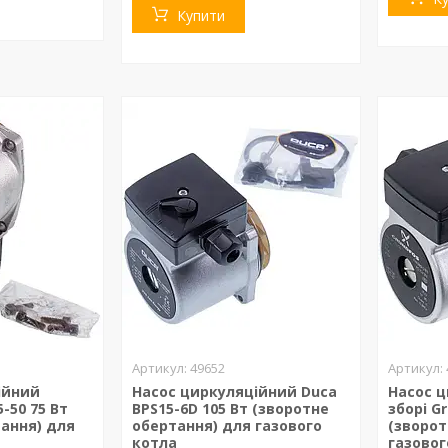
Купити
49652
ійний
Насос циркуляційний Duca
Насос ц
-50 75 Вт
BPS15-6D 105 Вт (зворотне
зборі Gr
тання) для
обертання) для газового
(зворот
котла
газовог