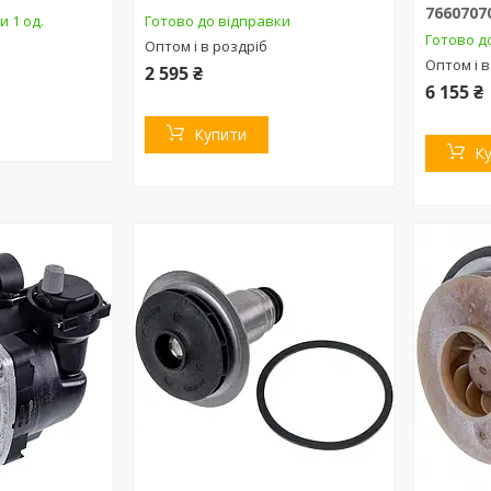
7660707
и 1 од.
Готово до відправки
Готово д
Оптом і в роздріб
Оптом і в
2 595 ₴
6 155 ₴
Купити
К