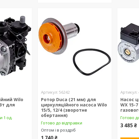
56242
ійний Wilo
Ротор Duca (21 мм) для
Насос 
 Вт для
циркуляційного насоса Wilo
WX 15-7
15/5, 12/4 (зворотне
газовог
обертання)
и 1 од.
Готово до
Готово до відправки
3 485 ₴
Оптом і в роздріб
1 740 ₴