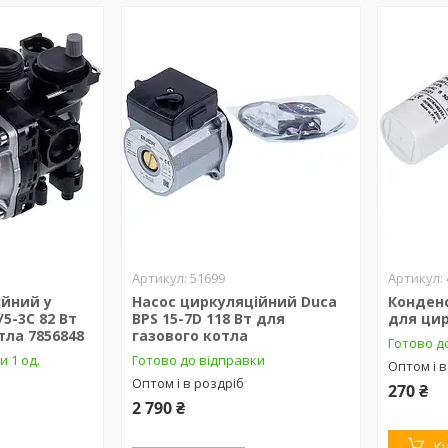
51699
ійний у
Насос циркуляційний Duca
Конденс
/5-3C 82 Вт
BPS 15-7D 118 Вт для
для цир
тла 7856848
газового котла
Готово д
и 1 од.
Готово до відправки
Оптом і в
Оптом і в роздріб
270 ₴
2 790 ₴
К