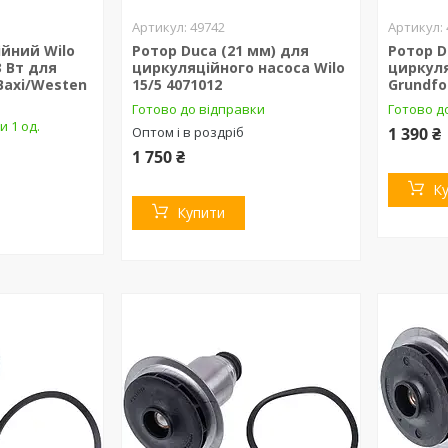
49742
ійний Wilo
Ротор Duca (21 мм) для
Ротор D
3 Вт для
циркуляційного насоса Wilo
циркуля
Baxi/Westen
15/5 4071012
Grundfo
Готово до відправки
Готово до
и 1 од.
Оптом і в роздріб
1 390 ₴
1 750 ₴
К
Купити