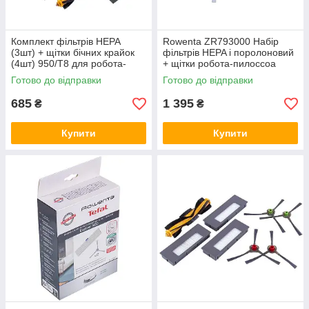
Комплект фільтрів HEPA
Rowenta ZR793000 Набір
(3шт) + щітки бічних крайок
фільтрів HEPA і поролоновий
(4шт) 950/T8 для робота-
+ щітки робота-пилоссоа
пилососа DEEBOT OZMO
Готово до відправки
Готово до відправки
685
1 395
₴
₴
Купити
Купити