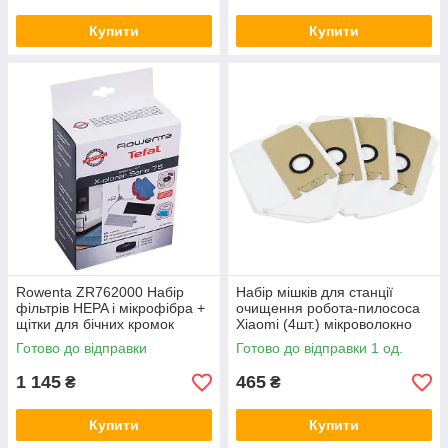
Купити
Купити
Rowenta ZR762000 Набір
Набір мішків для станції
фільтрів HEPA і мікрофібра +
очищення робота-пилососа
щітки для бічних кромок
Xiaomi (4шт.) мікроволокно
робота-пилососа
Готово до відправки
Готово до відправки 1 од.
1 145
465
₴
₴
Купити
Купити