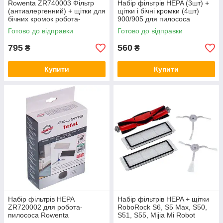
Rowenta ZR740003 Фільтр
Набір фільтрів HEPA (3шт) +
(антиалергенний) + щітки для
щітки і бічні кромки (4шт)
бічних кромок робота-
900/905 для пилососа
пилососа
DEEBOT
Готово до відправки
Готово до відправки
795
560
₴
₴
Купити
Купити
Набір фільтрів HEPA
Набір фільтрів HEPA + щітки
ZR720002 для робота-
RoboRock S6, S5 Max, S50,
пилососа Rowenta
S51, S55, Mijia Mi Robot