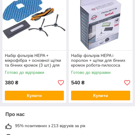
Набір фільтрів HEPA +
Набір фільтрів HEPA і
мікрофібра + основної щітки
поролон + щітки для бічних
та бічних кромок (3 шт.) для
кромок робота-пилососа
пилососа 930 DEEBOT
Rowenta ZR177002
Готово до відправки
Готово до відправки
380
540
₴
₴
Купити
Купити
Про нас
95% позитивних з 213 відгуків за рік