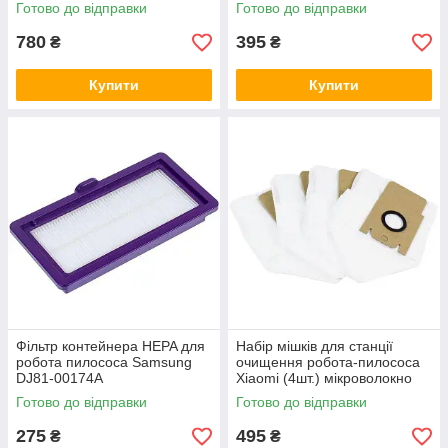
Xiaomi
Готово до відправки
Готово до відправки
780
395
₴
₴
Купити
Купити
Фільтр контейнера HEPA для
Набір мішків для станції
робота пилососа Samsung
очищення робота-пилососа
DJ81-00174A
Xiaomi (4шт.) мікроволокно
Готово до відправки
Готово до відправки
275
495
₴
₴