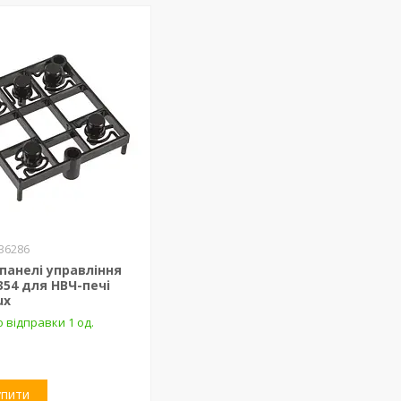
36286
панелі управління
354 для НВЧ-печі
ux
 відправки 1 од.
упити