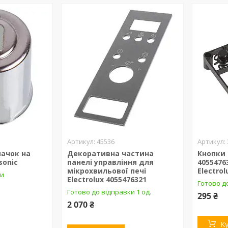
45536
ачок на
Декоративна частина
Кнопки 
sonic
панелі управління для
4055476
мікрохвильової печі
Electrol
ки
Electrolux 4055476321
Готово до
Готово до відправки 1 од.
295 ₴
2 070 ₴
К