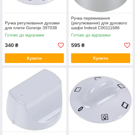
Ручка перемикання
Ручка регулювання духовки
(регулювання) для духового
для плити Gorenje 397038
шафи Indesit C00111686
Готово до відправки
Готово до відправки
340
595
₴
₴
Купити
Купити