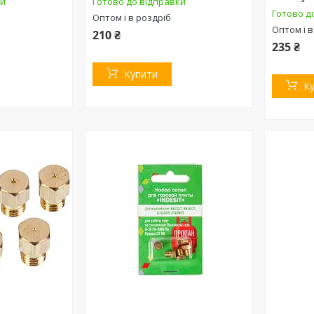
ки
Готово до відправки
Готово д
Оптом і в роздріб
Оптом і в
210 ₴
235 ₴
Купити
К