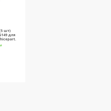
(5 шт)
G149 для
hicepart.
ки