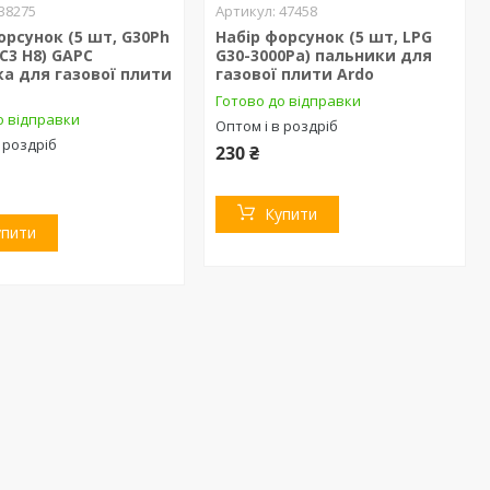
38275
47458
орсунок (5 шт, G30Ph
Набір форсунок (5 шт, LPG
C3 H8) GAPC
G30-3000Pa) пальники для
а для газової плити
газової плити Ardo
Готово до відправки
о відправки
Оптом і в роздріб
 роздріб
230 ₴
Купити
упити