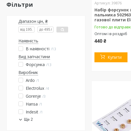
39876
Фільтри
Набір форсунок 
пальника 502963
газової плити El
Діапазон цін, ₴
Готово до відправ
Оптом і в роздріб
440 ₴
Наявність
В наявності
13
Вид запчастини
Купити
Форсунка
13
Виробник
Ardo
1
Electrolux
4
Gorenje
3
Hansa
1
Indesit
1
Ще 2