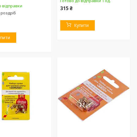
Готово до відправки 1 од.
о відправки
315 ₴
 роздріб
Купити
упити