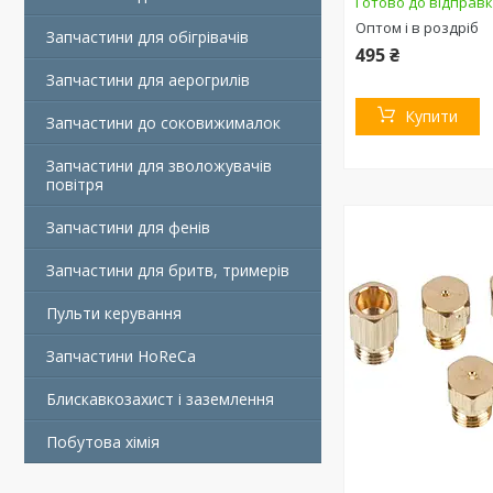
Готово до відправ
Оптом і в роздріб
Запчастини для обігрівачів
495 ₴
Запчастини для аерогрилів
Купити
Запчастини до соковижималок
Запчастини для зволожувачів
повітря
Запчастини для фенів
Запчастини для бритв, тримерів
Пульти керування
Запчастини HoReCa
Блискавкозахист і заземлення
Побутова хімія