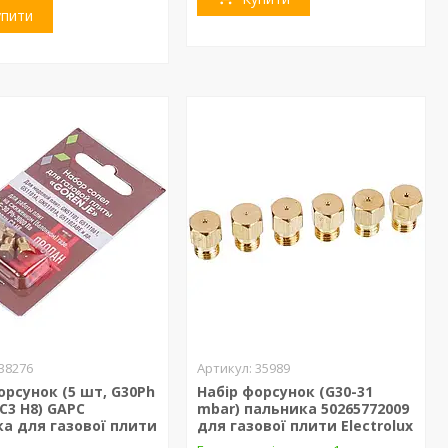
упити
38276
35989
орсунок (5 шт, G30Ph
Набір форсунок (G30-31
C3 H8) GAPC
mbar) пальника 50265772009
а для газової плити
для газової плити Electrolux