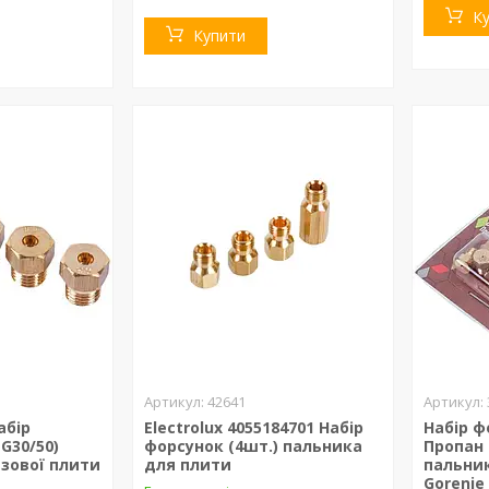
К
Купити
42641
абір
Electrolux 4055184701 Набір
Набір ф
G30/50)
форсунок (4шт.) пальника
Пропан 
азової плити
для плити
пальник
Gorenje