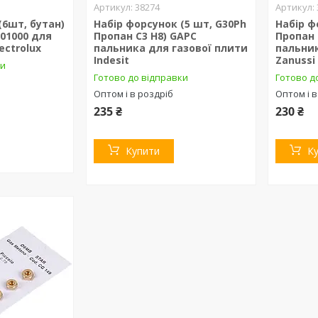
38274
(6шт, бутан)
Набір форсунок (5 шт, G30Ph
Набір ф
01000 для
Пропан C3 H8) GAPC
Пропан 
ectrolux
пальника для газової плити
пальник
Indesit
Zanussi
ки
Готово до відправки
Готово д
Оптом і в роздріб
Оптом і в
235 ₴
230 ₴
Купити
К