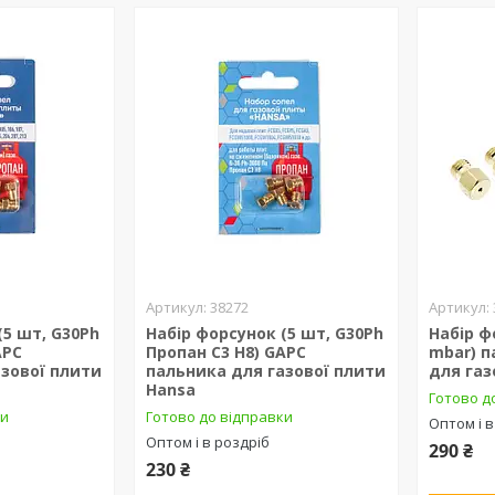
38272
(5 шт, G30Ph
Набір форсунок (5 шт, G30Ph
Набір ф
APC
Пропан C3 H8) GAPC
mbar) п
азової плити
пальника для газової плити
для газ
Hansa
Готово д
ки
Готово до відправки
Оптом і в
Оптом і в роздріб
290 ₴
230 ₴