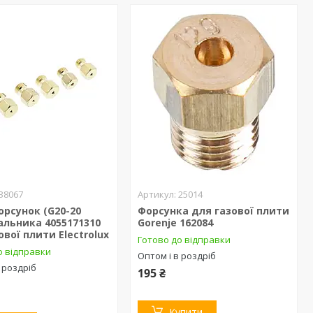
38067
25014
орсунок (G20-20
Форсунка для газової плити
альника 4055171310
Gorenje 162084
ової плити Electrolux
Готово до відправки
о відправки
Оптом і в роздріб
 роздріб
195 ₴
Купити