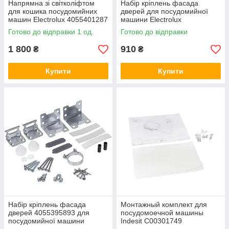
Напрямна зі світколіфтом
Набір кріплень фасада
для кошика посудомийних
дверей для посудомийної
машин Electrolux 4055401287
машини Electrolux
140125033344
Готово до відправки 1 од.
Готово до відправки
1 800
910
₴
₴
Купити
Купити
Набір кріплень фасада
Монтажный комплект для
дверей 4055395893 для
посудомоечной машины
посудомийної машини
Indesit C00301749