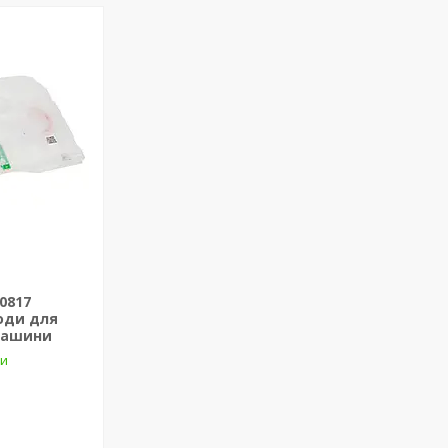
10817
оди для
машини
ки