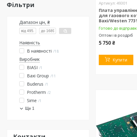
49301
Фільтри
Плата управлінн
для газового ко
Baxi/Westen 773
Діапазон цін, ₴
Готово до відправ
Оптом і в роздріб
5 750 ₴
Наявність
В наявності
18
Виробник
Купити
BIASI
1
Baxi Group
11
Buderus
1
Protherm
2
Sime
1
Ще 1
Контакти