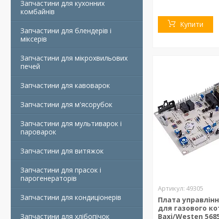
Запчастини для кухонних
комбайнів
Купити
Запчастини для блендерів і
міксерів
Запчастини для мікрохвильових
печей
Запчастини для кавоварок
Запчастини для м'ясорубок
Запчастини для мультиварок і
пароварок
Запчастини для витяжок
Запчастини для прасок і
парогенераторів
49305
Запчастини для кондиціонерів
Плата управлінн
для газового ко
Запчастини для хлібопічок
Baxi/Westen 568