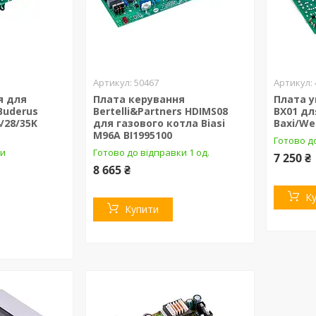
50467
я для
Плата керування
Плата у
Buderus
Bertelli&Partners HDIMS08
BX01 дл
/28/35K
для газового котла Biasi
Baxi/We
M96А BI1995100
Готово до
ки
Готово до відправки 1 од.
7 250 ₴
8 665 ₴
К
Купити