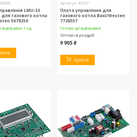
49308
49297
правління LMU-33
Плата управління для
 для газового котла
газового котла Baxi/Westen
sten 5678250
7726557
 відправки 1 од.
Готово до відправки
Оптом і в роздріб
9 905 ₴
упити
Купити