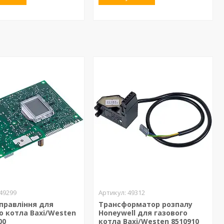
49299
49312
правління для
Трансформатор розпалу
о котла Baxi/Westen
Honeywell для газового
00
котла Baxi/Westen 8510910