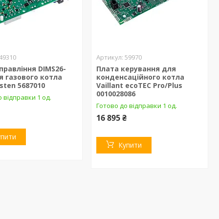
49310
59970
правління DIMS26-
Плата керування для
я газового котла
конденсаційного котла
sten 5687010
Vaillant ecoTEC Pro/Plus
0010028086
 відправки 1 од.
Готово до відправки 1 од.
16 895 ₴
упити
Купити