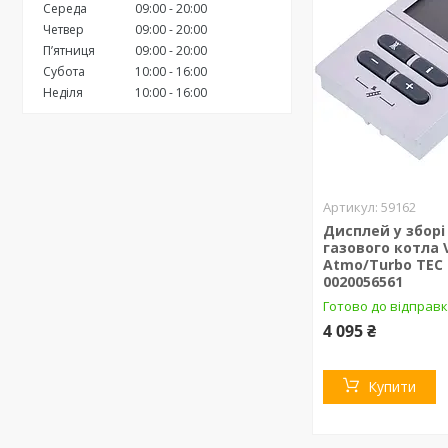
Середа
09:00
20:00
Четвер
09:00
20:00
Пʼятниця
09:00
20:00
Субота
10:00
16:00
Неділя
10:00
16:00
59162
Дисплей у зборі
газового котла V
Atmo/Turbo TEC 
0020056561
Готово до відправк
4 095 ₴
Купити