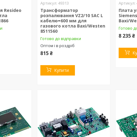
49313
я Resideo
Трансформатор
Плата у
тла
розпалювання VZ2/10 SAC L
Siemens
1866
кабелю=600 мм для
Baxi/We
газового котла Baxi/Westen
ки
Готово до
8511560
8 235 ₴
Готово до відправки
Оптом і в роздріб
815 ₴
К
Купити