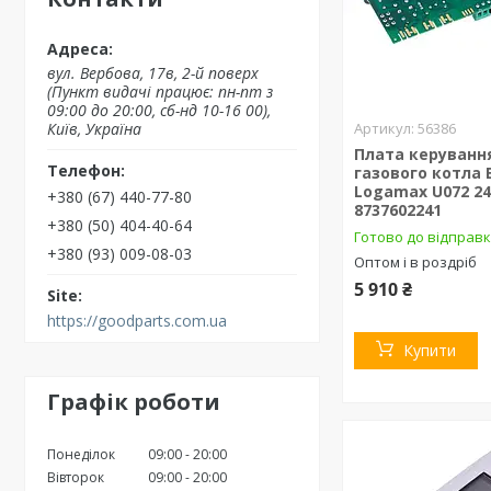
вул. Вербова, 17в, 2-й поверх
(Пункт видачі працює: пн-пт з
09:00 до 20:00, сб-нд 10-16 00),
Київ, Україна
56386
Плата керуванн
газового котла 
Logamax U072 24
+380 (67) 440-77-80
8737602241
+380 (50) 404-40-64
Готово до відправ
+380 (93) 009-08-03
Оптом і в роздріб
5 910 ₴
https://goodparts.com.ua
Купити
Графік роботи
Понеділок
09:00
20:00
Вівторок
09:00
20:00