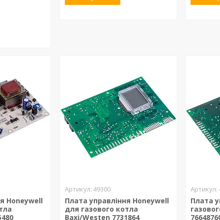
49300
я Honeywell
Плата управління Honeywell
Плата у
тла
для газового котла
газовог
5480
Baxi/Westen 7731864
7664876