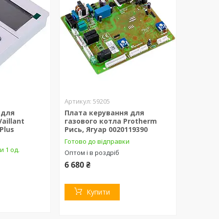
59205
 для
Плата керування для
aillant
газового котла Protherm
Plus
Рись, Ягуар 0020119390
Готово до відправки
и 1 од.
Оптом і в роздріб
6 680 ₴
Купити