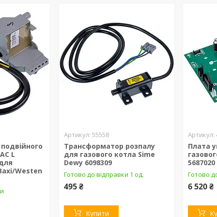
55558
подвійного
Трансформатор розпалу
Плата у
AC L
для газового котла Sime
газовог
для
Dewy 6098309
5687020
Baxi/Westen
Готово до відправки 1 од.
Готово д
495 ₴
6 520 ₴
ки
Купити
К