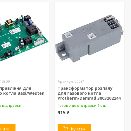
49309
55531
правління для
Трансформатор розпалу
о котла Baxi/Westen
для газового котла
Protherm/Demrad 3003202244
о відправки
Готово до відправки 1 од.
915 ₴
упити
Купити