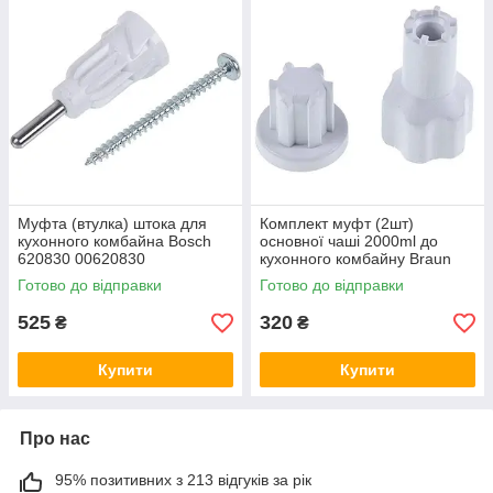
Муфта (втулка) штока для
Комплект муфт (2шт)
кухонного комбайна Bosch
основної чаші 2000ml до
620830 00620830
кухонного комбайну Braun
67051112
Готово до відправки
Готово до відправки
525
320
₴
₴
Купити
Купити
Про нас
95% позитивних з 213 відгуків за рік