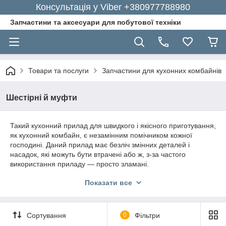
Консультація у Viber +380977788980
Запчастини та аксесуари для побутової техніки
Товари та послуги
Запчастини для кухонних комбайнів
Шестірні й муфти
Такий кухонний прилад для швидкого і якісного приготування,
як кухонний комбайн, є незамінним помічником кожної
господині. Даний прилад має безліч змінних деталей і
насадок, які можуть бути втрачені або ж, з-за частого
використання приладу — просто зламані.
Якщо у Вас сталася схожа ситуація з поломкою або робочі
Показати все
шестірні й муфти, без яких подальша робота приладу
неможлива, ви можете звернутися за допомогою в інтернет-
магазин GoodParts і швидко замовити всі необхідні деталі за
Сортування
0
Фільтри
лояльними цінами.