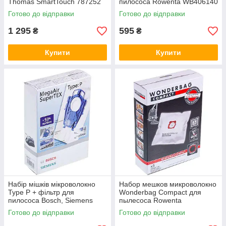
Thomas SmartTouch 787252
пилососа Rowenta WB406140
Готово до відправки
Готово до відправки
1 295
595
₴
₴
Купити
Купити
Набір мішків мікроволокно
Набор мешков микроволокно
Type P + фільтр для
Wonderbag Compact для
пилососа Bosch, Siemens
пылесоса Rowenta
468264
WB305140
Готово до відправки
Готово до відправки