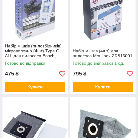
Набір мішків (пилозбірників)
мікроволокно (4шт) Type G
Набір мішків (4шт) для
ALL для пилососа Bosch,
пилососа Moulinex ZR816001
Siemens 576863
Готово до відправки
Готово до відправки 1 од.
475
795
₴
₴
Купити
Купити