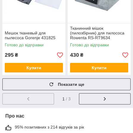
Тканинний мішок
Мешок тканевый для
(пилозбірник) для пилососа
пылесоса Gorenje 431825
Rowenta RS-RT9634
Готово до відправки
Готово до відправки
295
430
₴
₴
Купити
Купити
Показати ще
1
/ 3
Про нас
95% позитивних з 214 відгуків за рік