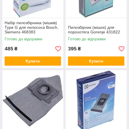
Набір пилозбірника (мішків)
Type G для пилососа Bosch,
Пилозбірник (мішок) для
Siemens 468383
порохотяга Gorenje 431822
Готово до відправки
Готово до відправки
485
395
₴
₴
Купити
Купити