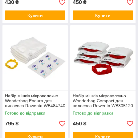
430
450
₴
₴
Купити
Купити
Набір мішків мікроволокно
Набір мішків мікроволокно
Wonderbag Endura для
Wonderbag Compact для
пилососа Rowenta WB484740
пилососа Rowenta WB305120
Готово до відправки
Готово до відправки
795
450
₴
₴
Купити
Купити