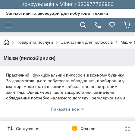
Консультація у Viber +380977788980
Запчастини та аксесуари для побутової техніки
Товари та послуги
Запчастини для пилососів
Мішки 
Мішки (пилозбірники)
Практичний і функціональний пилосос є в кожному будинку.
За допомогою цього побутового обладнання, прибирання у
квартирі може стати швидким і абсолютно не витратним
заняттям. Однак через часте використання, зазначене
обладнання потребує належного догляду і регулярної зміни
внутрішніх мішків. Найкраще відразу купити мішки для
Показати все
пилососа, щоб у вас в запасі були запаси на випадок
прибирання скла або іншого сміття.
Для цієї мети зовсім необов'язково бігати в пошуках
Сортування
0
Фільтри
необхідних деталей по магазинах. Всі аксесуари для
пилососа ви можете придбати швидко, легко і комфортно,