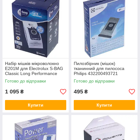
Набір мішків мікроволокно
Пилозбірник (мішок)
E201M для Electrolux S-BAG
тканинний для пилососа
Classic Long Performance
Philips 432200493721
9002560994
Готово до відправки
Готово до відправки
1 095
495
₴
₴
Купити
Купити