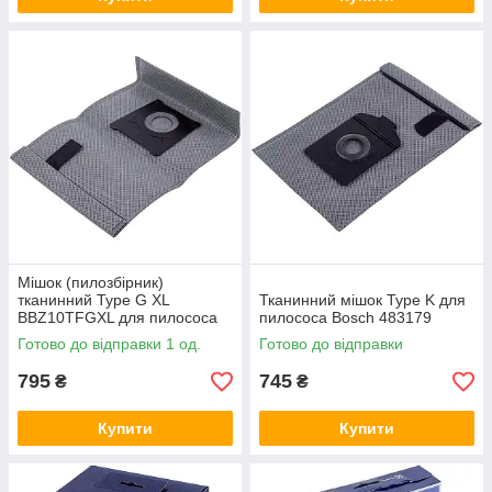
Мішок (пилозбірник)
тканинний Type G XL
Тканинний мішок Type K для
BBZ10TFGXL для пилососа
пилососа Bosch 483179
Bosch 577668
Готово до відправки 1 од.
Готово до відправки
795
745
₴
₴
Купити
Купити