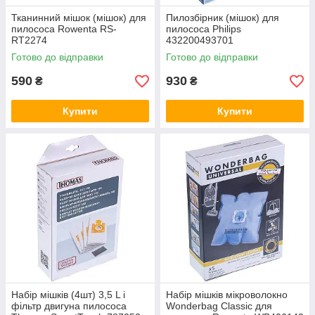
Тканинний мішок (мішок) для
Пилозбірник (мішок) для
пилососа Rowenta RS-
пилососа Philips
RT2274
432200493701
Готово до відправки
Готово до відправки
590
930
₴
₴
Купити
Купити
Набір мішків (4шт) 3,5 L і
Набір мішків мікроволокно
фільтр двигуна пилососа
Wonderbag Classic для