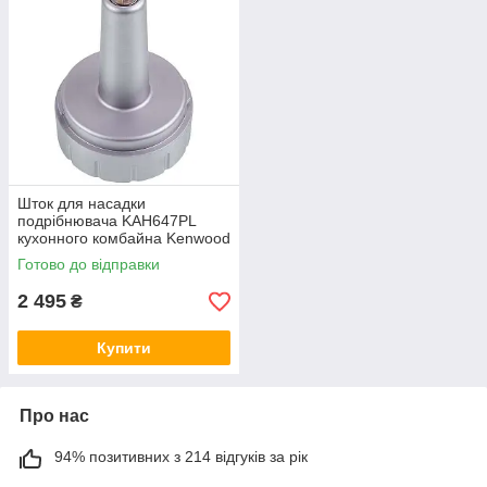
Moulinex,
Braun.
Для того щоб придбати якісні штоки для кухонного комбайна,
вам достатньо лише замовити необхідну продукцію на
сторінках сайту GoodParts. Наші консультанти допоможуть
вам з вибором, а також з радістю дадуть відповідь на всі ваші
питання відносно оплати, повернення, а також доставки
товару.
Шток для насадки
подрібнювача KAH647PL
кухонного комбайна Kenwood
KW715664
Готово до відправки
2 495
₴
Купити
Про нас
94% позитивних з 214 відгуків за рік