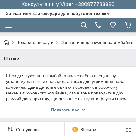
Консультація у Viber +380977788980
Запчастини та аксесуари для побутової техніки
Товари та послуги
Запчастини для кухонних комбайнів
Штоки
Шток для кухонного комбайна являє собою спеціальну
установку для різних насадок, а також для утримання ножа
комбайна. Дана деталь є однією з основних в робочому
механізмі кухонного комбайна, саме вона приводить в дію
ріжучий диск приладу, що дозволяє шаткувати фрукти і овочі.
При поломці штока, необхідно його замінити, адже без нього
Показати все
робота кухонного комбайна стає неможливою.
У цій справі краще звернутися за
допомогою до фахівців, які зможуть
Сортування
0
Фільтри
підібрати найбільш відповідну деталь для
вашої моделі комбайна. Популярний