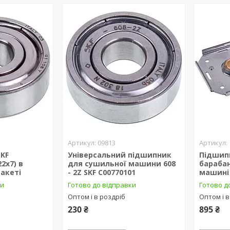
09813
SKF
Універсальний підшипник
Підшип
22x7) в
для сушильної машини 608
бараба
акеті
- 2Z SKF C00770101
машині 
ки
Готово до відправки
Готово д
Оптом і в роздріб
Оптом і в
230 ₴
895 ₴