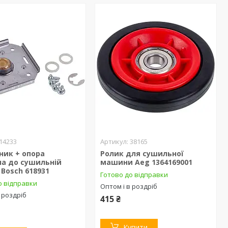
14233
38165
ник + опора
Ролик для сушильної
на до сушильній
машини Aeg 1364169001
Bosch 618931
Готово до відправки
о відправки
Оптом і в роздріб
 роздріб
415 ₴
Купити