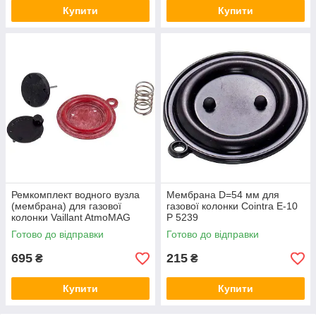
Купити
Купити
Ремкомплект водного вузла
Мембрана D=54 мм для
(мембрана) для газової
газової колонки Cointra E-10
колонки Vaillant AtmoMAG
P 5239
INT/OE 115300
Готово до відправки
Готово до відправки
695
215
₴
₴
Купити
Купити