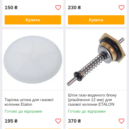
150
230
₴
₴
Купити
Купити
Шток газо-водяного блоку
Тарілка штока для газової
(різьблення 12 мм) для
колонки Etalon
газової колонки ETALON
Готово до відправки
Готово до відправки
195
370
₴
₴