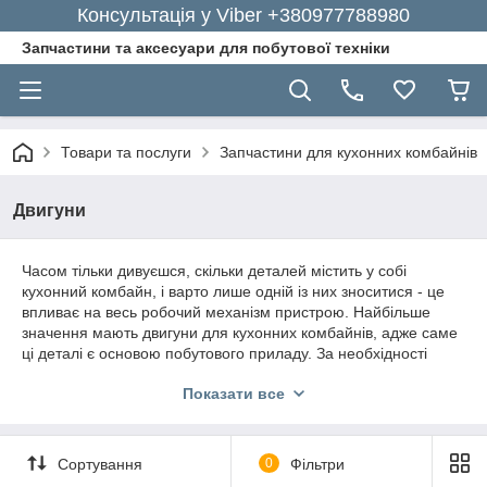
Консультація у Viber +380977788980
Запчастини та аксесуари для побутової техніки
Товари та послуги
Запчастини для кухонних комбайнів
Двигуни
Часом тільки дивуєшся, скільки деталей містить у собі
кухонний комбайн, і варто лише одній із них зноситися - це
впливає на весь робочий механізм пристрою. Найбільше
значення мають двигуни для кухонних комбайнів, адже саме
ці деталі є основою побутового приладу. За необхідності
купівлі запчастин для кухонного комбайна, ви можете
Показати все
здійснити покупку в одному зі спеціалізованих магазинів або
ж просто замовити необхідних комплектуючих в інтернеті.
Популярний інтернет-магазин GoodParts пропонує великий
Сортування
0
Фільтри
вибір якісних двигунів і аксесуарів для кухонного обладнання
за доступними цінами.