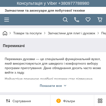
Консультація у Viber +380977788980
Запчастини та аксесуари для побутової техніки
Товари та послуги
Запчастини для плит і духовок
Пе
Перемикачі
Перемикач духовки ― це спеціальний функціональний вузол,
який використовуються для швидкого і комфортного вибору
програми приготування. Дане обладнання досить часто може
вийти з ладу.
Найчастіше причиною подібної поломки стає підвищена
вологість або механічне пошкодження деталі. В такому
Показати все
випадку, необхідно придбати перемикач духовки для заміни
зіпсованої деталі.
У цьому вам може допомогти
Сортування
0
Фільтри
спеціалізований на продажу