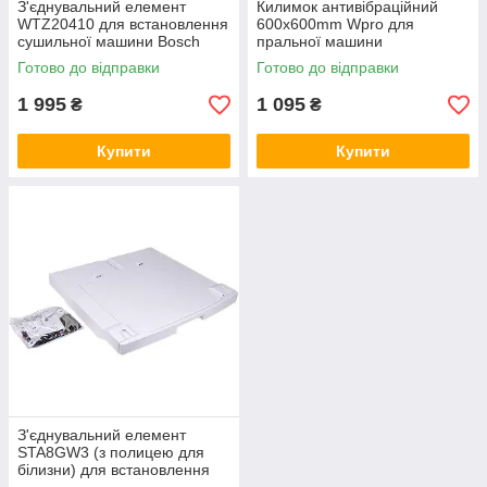
З'єднувальний елемент
Килимок антивібраційний
WTZ20410 для встановлення
600x600mm Wpro для
сушильної машини Bosch
пральної машини
00576101
484010678176
Готово до відправки
Готово до відправки
1 995
1 095
₴
₴
Купити
Купити
З'єднувальний елемент
STA8GW3 (з полицею для
білизни) для встановлення