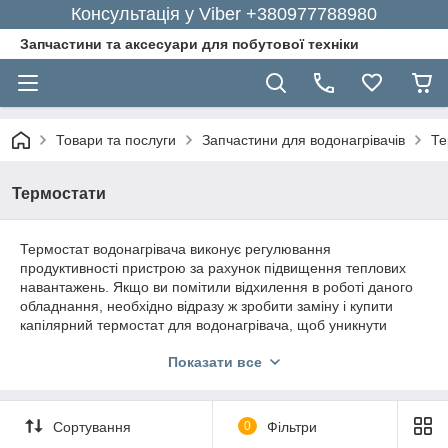
Консультація у Viber +380977788980
Запчастини та аксесуари для побутової техніки
Товари та послуги
Запчастини для водонагрівачів
Те
Термостати
Термостат водонагрівача виконує регулювання
продуктивності пристрою за рахунок підвищення теплових
навантажень. Якщо ви помітили відхилення в роботі даного
обладнання, необхідно відразу ж зробити заміну і купити
капілярний термостат для водонагрівача, щоб уникнути
серйозної
поломки приладу.
Показати все
Ви завжди зможете придбати якісні деталі і
запчастини для заміни в нашому інтернет-
магазині за лояльними цінами і з
Сортування
0
Фільтри
доставкою у ваше місто.