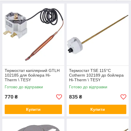
Терморегулятор для бойлера
Інтернет-магазин високоякісних запчастин GoodParts
спеціалізується на продажі комплектуючих і запчастин для
водонагрівачів різного типу і виробництва. В асортименті
нашого магазину ви зможете замовити захисний термостат
для водонагрівача окремо для різної моделі обладнання.
Ми пропонуємо тільки вигідні умови для онлайн покупок
запчастин:
великий асортимент продукції на будь-який вибір;
висока якість;
Термостат капілярний GTLH
Термостат TSE 115°C
кваліфікована допомога в підборі оптимальної
102185 для бойлера Hi-
Cotherm 102189 до бойлера
моделі;
Therm \ TESY
Hi-Therm \ TESY
можливість повернення протягом 14 днів;
Готово до відправки
Готово до відправки
доставка по всіх містах України.
770
835
₴
₴
Як підібрати термостат для водонагрівача
Купити
Купити
У нас ви можете придбати різні моделі запчастин для
якісного ремонту водогрійного обладнання, в тому числі –
оригінальний термостат стрижневий для водонагрівача
сталевий комплекції.