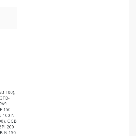
GB 100),
 GTB-
RV9
E 150
U 100 N
00), OGB
BPI 200
GB N 150