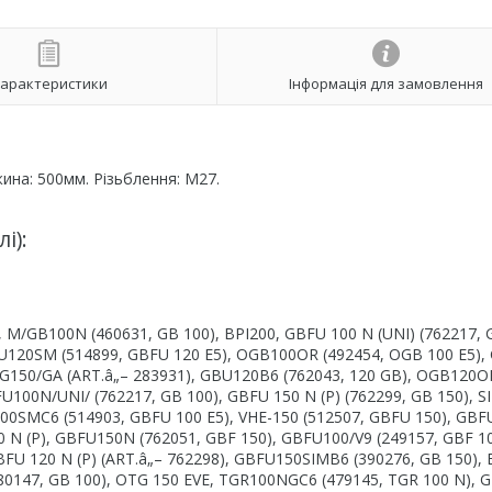
арактеристики
Інформація для замовлення
.
жина: 500мм. Різьблення: M27.
і):
 M/GB100N (460631, GB 100), BPI200, GBFU 100 N (UNI) (762217, 
BFU120SM (514899, GBFU 120 E5), OGB100OR (492454, OGB 100 E5),
TG150/GA (ART.â„– 283931), GBU120B6 (762043, 120 GB), OGB120O
100N/UNI/ (762217, GB 100), GBFU 150 N (P) (762299, GB 150), SI
100SMC6 (514903, GBFU 100 E5), VHE-150 (512507, GBFU 150), GBF
00 N (P), GBFU150N (762051, GBF 150), GBFU100/V9 (249157, GBF 1
BFU 120 N (P) (ART.â„– 762298), GBFU150SIMB6 (390276, GB 150), 
580147, GB 100), OTG 150 EVE, TGR100NGC6 (479145, TGR 100 N), 