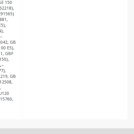
SE 150
62218),
291565)
881,
5),
),
„–
2042, GB
00 E5),
51, GBF
150),
„–
7),
2219, GB
12508,
,
BU120
515760,