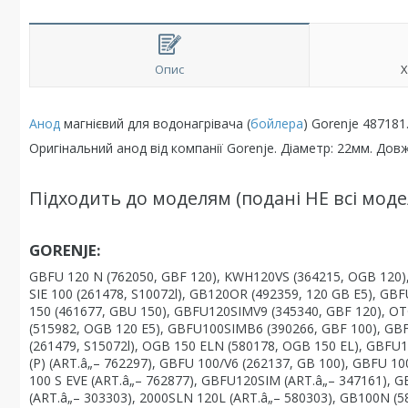
Опис
Х
Анод
магнієвий для водонагрівача (
бойлера
) Gorenje 487181
Оригінальний анод від компанії Gorenje. Діаметр: 22мм. Дов
Підходить до моделям (подані НЕ всі модел
GORENJE:
GBFU 120 N (762050, GBF 120), KWH120VS (364215, OGB 120),
SIE 100 (261478, S10072l), GB120OR (492359, 120 GB E5), G
150 (461677, GBU 150), GBFU120SIMV9 (345340, GBF 120), O
(515982, OGB 120 E5), GBFU100SIMB6 (390266, GBF 100), GBFU
(261479, S15072l), OGB 150 ELN (580178, OGB 150 EL), GBFU
(P) (ART.â„– 762297), GBFU 100/V6 (262137, GB 100), GBFU 1
100 S EVE (ART.â„– 762877), GBFU120SIM (ART.â„– 347161), G
(ART.â„– 303303), 2000SLN 120L (ART.â„– 580303), GB100N (