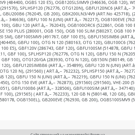
V9 (484400, OGBS 120 E5), OGB120SLSIMV9 (346636, OGB 120), W
0) (291570), SPLHSP120 (762776, OTG120N), GBFU120NC6 (ART.â„– 7
, GBU200B6 (762045, GB 200), GBK200LN3/4V9 (ART.No 425718), (
â„– 346636), GBFU 100 N (UNI) (ART.â„– 762217), OGB100EVE (762
F 100), GBU 120 (ART.â„– 762043), OGB100ORC6 (522861, OGB 100 E
SE 150 PLUS (280001, OGB 150), OGB 100 SLIM (580297, OGB 100 N
0 SM), GBF100SMV9 (491767, GBF 100 E5), GBFU150SIMB6 (ART.â
404450, GBFU 100), OTG N 120 (580163, OTG 120), GBU100C6 (76
 100 E5), GBF120V (286743, GBF 120), GBFU100SM (514878, GBFU 1
1, GBF 100), SPLHSP120 (762776, OTG N 120), GBFU 150 N (7620
 GBF 100), OTG120/GA (283930, OTG N 120), GB150N (580149, GB 
 120), GBFU120SIMBB6 (ART.â„– 354899), GBFU 120 N (UNI) (ART.â
TG 120 N), (291560) ( ART.â„– 762232), SPLHSP150 (ART.â„– 76277
 120), GBFU 150 N (UNI) (ART.â„– 762219), GBFU 150 N (UNI) (76
50), OTG 150 EVE (ART.â„– 762873), (291560) (291560), VHE-200 (5
051), GBFU100B6 (ART.â„– 328506), GBFU100SIM (ART.â„– 347140)
100), (291565) ( ART.â„– 762233), 120 GB N (580148, 120 GB), G
 (580178, OGB150EL), GB200EVE (762930, GB 200), OGBS100SMV9 (
Сайт створений на маркетплейсі
Prom.ua