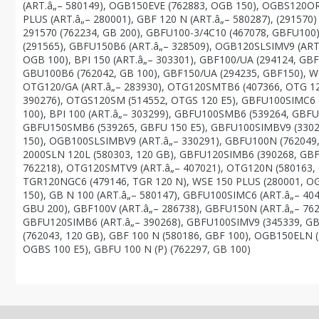
(ART.â„– 580149), OGB150EVE (762883, OGB 150), OGBS120OR
PLUS (ART.â„– 280001), GBF 120 N (ART.â„– 580287), (29157
291570 (762234, GB 200), GBFU100-3/4C10 (467078, GBFU100)
(291565), GBFU150B6 (ART.â„– 328509), OGB120SLSIMV9 (ART.
OGB 100), BPI 150 (ART.â„– 303301), GBF100/UA (294124, GB
GBU100B6 (762042, GB 100), GBF150/UA (294235, GBF150), W
OTG120/GA (ART.â„– 283930), OTG120SMTB6 (407366, OTG 12
390276), OTGS120SM (514552, OTGS 120 E5), GBFU100SIMC6 (
100), BPI 100 (ART.â„– 303299), GBFU100SMB6 (539264, GBFU
GBFU150SMB6 (539265, GBFU 150 E5), GBFU100SIMBV9 (33021
150), OGB100SLSIMBV9 (ART.â„– 330291), GBFU100N (762049,
2000SLN 120L (580303, 120 GB), GBFU120SIMB6 (390268, GBF
762218), OTG120SMTV9 (ART.â„– 407021), OTG120N (580163, O
TGR120NGC6 (479146, TGR 120 N), WSE 150 PLUS (280001, OGB
150), GB N 100 (ART.â„– 580147), GBFU100SIMC6 (ART.â„– 4044
GBU 200), GBF100V (ART.â„– 286738), GBFU150N (ART.â„– 762
GBFU120SIMB6 (ART.â„– 390268), GBFU100SIMV9 (345339, GBF 
(762043, 120 GB), GBF 100 N (580186, GBF 100), OGB150ELN
OGBS 100 E5), GBFU 100 N (P) (762297, GB 100)