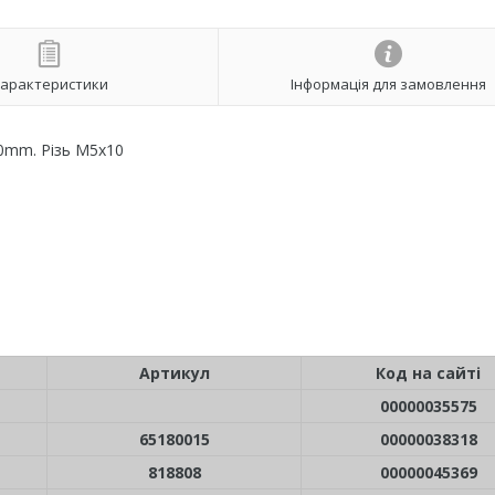
арактеристики
Інформація для замовлення
0mm. Різь М5х10
Артикул
Код на сайті
00000035575
65180015
00000038318
818808
00000045369