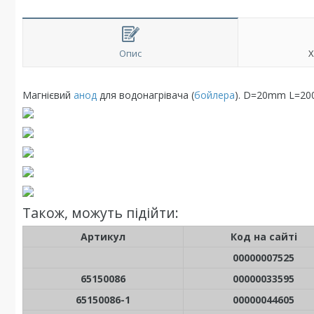
Опис
Х
Магнієвий
анод
для водонагрівача (
бойлера
). D=20mm L=20
Також, можуть підійти:
Артикул
Код на сайті
00000007525
65150086
00000033595
65150086-1
00000044605