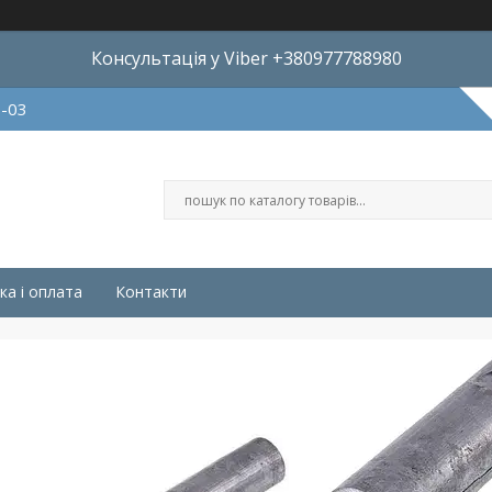
Консультація у Viber +380977788980
8-03
ка і оплата
Контакти