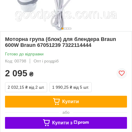
Моторна група (блок) для блендера Braun
600W Braun 67051239 7322114444
Готово до відправки
Код: 00798
Опт і роздріб
2 095
₴
2 032,15 ₴
від 2 шт.
1 990,25 ₴
від 5 шт.
Купити
або
Купити з