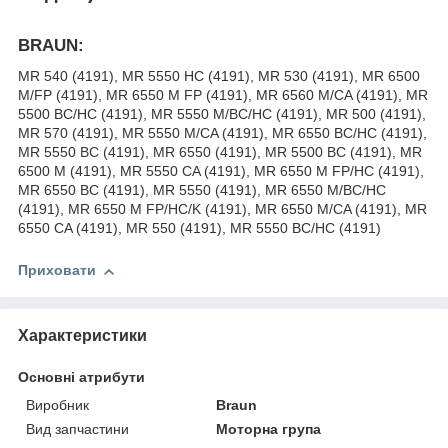
BRAUN:
MR 540 (4191), MR 5550 HC (4191), MR 530 (4191), MR 6500
M/FP (4191), MR 6550 M FP (4191), MR 6560 M/CA (4191), MR
5500 BC/HC (4191), MR 5550 M/BC/HC (4191), MR 500 (4191),
MR 570 (4191), MR 5550 M/CA (4191), MR 6550 BC/HC (4191),
MR 5550 BC (4191), MR 6550 (4191), MR 5500 BC (4191), MR
6500 M (4191), MR 5550 CA (4191), MR 6550 M FP/HC (4191),
MR 6550 BC (4191), MR 5550 (4191), MR 6550 M/BC/HC
(4191), MR 6550 M FP/HC/K (4191), MR 6550 M/CA (4191), MR
6550 CA (4191), MR 550 (4191), MR 5550 BC/HC (4191)
Приховати
Характеристики
Основні атрибути
Виробник
Braun
Вид запчастини
Моторна група