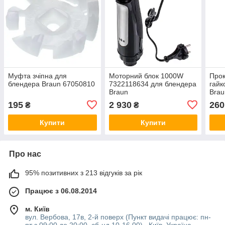
Муфта зчіпна для
Моторний блок 1000W
Прок
блендера Braun 67050810
7322118634 для блендера
гайк
Braun
Brau
195
2 930
260
₴
₴
Купити
Купити
Про нас
95% позитивних з 213 відгуків за рік
Працює з 06.08.2014
м. Київ
вул. Вербова, 17в, 2-й поверх (Пункт видачі працює: пн-
пт з 09:00 до 20:00, сб-нд 10-16 00) , Київ, Україна