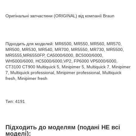
Оригінальні запчастини (ORIGINAL) від компанії Braun
Підходить для моделей: MR6500, MR550, MR560, MR570,
MR500, MR530, MR540, MR700, MR5550, MR730, MR5500,
MR5555,MR6550FP, CA5000/6000, BC5000/6000,
WH5000/6000, HC5000/6000,VP2, FP6000 VP5000/6000,
CT3100 CT900 Multiquick 5, Minipimer 5, Multiquick 7, Minipimer
7, Multiquick professional, Minipimer professional, Multiquick
fresh, Minipimer fresh
Тип: 4191
Підходить до моделям (подані НЕ всі
моделі):