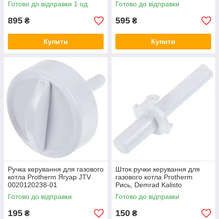
Pro/Plus 114288
Pro/Plus mini 0020074963
Готово до відправки 1 од.
Готово до відправки
895
595
₴
₴
Купити
Купити
Ручка керування для газового
Шток ручки керування для
котла Protherm Ягуар JTV
газового котла Protherm
0020120238-01
Рись, Demrad Kalisto
D003200089-01
Готово до відправки
Готово до відправки
195
150
₴
₴