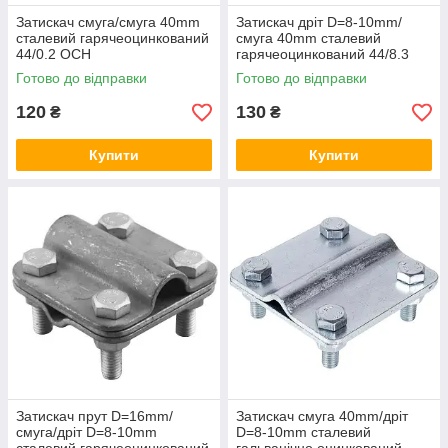
Затискач смуга/смуга 40mm
Затискач дріт D=8-10mm/
сталевий гарячеоцинкований
смуга 40mm сталевий
44/0.2 OCH
гарячеоцинкований 44/8.3
OCH
Готово до відправки
Готово до відправки
120
130
₴
₴
Купити
Купити
Затискач прут D=16mm/
Затискач смуга 40mm/дріт
смуга/дріт D=8-10mm
D=8-10mm сталевий