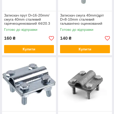
Затискач прут D=16-20mm/
Затискач смуга 40mm/дріт
смуга 40mm сталевий
D=8-10mm сталевий
гарячеоцинкований 44/20.3
гальванічно оцинкований
ОСН
44/8.3 OC
Готово до відправки
Готово до відправки
160
140
₴
₴
Купити
Купити