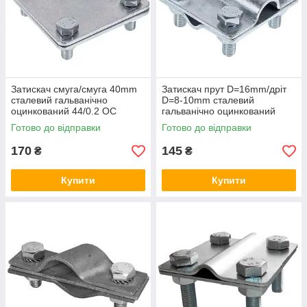
Затискач смуга/смуга 40mm
Затискач прут D=16mm/дріт
сталевий гальванічно
D=8-10mm сталевий
оцинкований 44/0.2 OC
гальванічно оцинкований
04/168.2 ОС
Готово до відправки
Готово до відправки
170
145
₴
₴
Купити
Купити