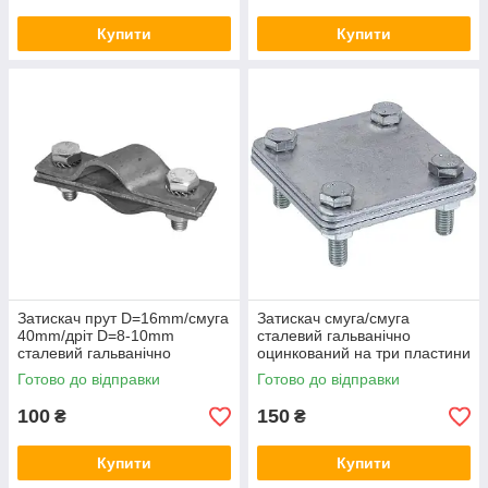
Купити
Купити
Затискач прут D=16mm/смуга
Затискач смуга/смуга
40mm/дріт D=8-10mm
сталевий гальванічно
сталевий гальванічно
оцинкований на три пластини
оцинкований 42/168.3 ОС
04/0.2/3 ОС
Готово до відправки
Готово до відправки
100
150
₴
₴
Купити
Купити