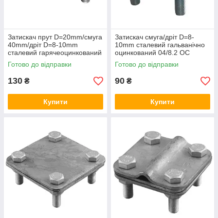
Затискач прут D=20mm/смуга
Затискач смуга/дріт D=8-
40mm/дріт D=8-10mm
10mm сталевий гальванічно
сталевий гарячеоцинкований
оцинкований 04/8.2 OC
42/208.3 ОСН
Готово до відправки
Готово до відправки
130
90
₴
₴
Купити
Купити