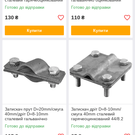
сталевий гарячеоцинкований
гальванічно оцинкований
04/168.3 ОСН
44/8.2 OC
Готово до відправки
Готово до відправки
130
110
₴
₴
Купити
Купити
Затискач прут D=20mm/смуга
Затискач дріт D=8-10mm/
40mm/дріт D=8-10mm
смуга 40mm сталевий
сталевий гальванічно
гарячеоцинкований 44/8.2
оцинкований 42/208.3 ОС
OCH
Готово до відправки
Готово до відправки