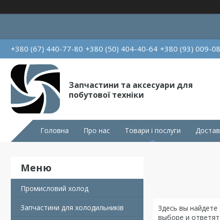
+380 (67) 440-77-80
+380 (50) 404-40-64
+380 (93) 009-0
Запчастини та аксесуари для
побутової техніки
Головна
Про нас
Товари і послуги
Достав
Промисловий холод
Запчастини для холодильників
Здесь вы найдете
выборе и ответят