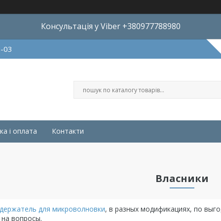
Консультація у Viber +380977788980
8-03
ка і оплата
Контакти
Власники
держатель для микроволновки
, в разных модификациях, по выг
 на вопросы.