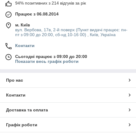
94% позитивних з 214 відгуків за рік
фірмової продукції, а також гнучкою ціновою політикою. Ми
завжди готові запропонувати найбільш вигідні ціни на покупку
Працює з 06.08.2014
товарів. Купити таку продукцію, як лампа для мікрохвильовки
можна легко в два кліка.
м. Київ
вул. Вербова, 17в, 2-й поверх (Пункт видачі працює: пн-
Якщо у вас виникли питання з приводу оформлення
пт з 09:00 до 20:00, сб-нд 10-16 00) , Київ, Україна
замовлення або доставки, ви може звернутися за допомогою
до менеджера сайту. Продаж нашої продукції здійснюється
Контакти
по всіх містах України.
Сьогодні працює з 09:00 до 20:00
Показати весь графік роботи
Про нас
Контакти
Доставка та оплата
Графік роботи