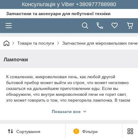
Консультація у Viber +380977788980
Запчастини та аксесуари для побутової техніки
Товари та послуги
Запчастини для мікрохвильових пече
Лампочки
К сожалению, микроволновая печь, как любой другой
бытовой прибор может выйти из строя, что может негативно
сказаться на дальнейшем приготовлении еды. Если вы
обнаружили, что внутри микроволновой печи не горит свет,
это может говорить о том, что перегорела лампочка. В таком
случае вам понадобиться новая лампа для микроволновой
Показати все
печи.
Сайт GoodParts предлагает свои услуге по обеспечению
качественными сменными деталями и запчастями. У нас вы
Сортування
0
Фільтри
сможете заказать качественную продукцию по лояльной
цене.