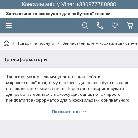
Консультація у Viber +380977788980
Запчастини та аксесуари для побутової техніки
Товари та послуги
Запчастини для мікрохвильових пече
Трансформатори
Трансформатор – значуща деталь для роботи
мікрохвильової печі, тому вони завжди повинні бути в запасі
на випадок поломки свч печі. Переважно використовувати
для ремонту оригінальні аксесуари, однак не так просто
придбати трансформатор для мікрохвильовки оригінального
виробництва.
Показати все
У популярному інтернет-магазині «GoodParts» ви можете
відшукати великий асортимент якісних запчастин для
мікрохвильовки оригінального виробництва і купити за
лояльною ціною.