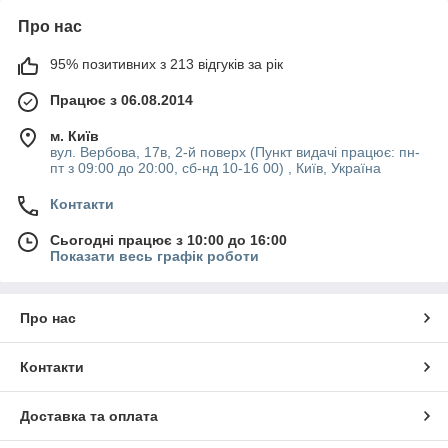
купити високоякісну продукцію;
Про нас
отримати безкоштовну консультацію по вибору;
95% позитивних з 213 відгуків за рік
придбати трансформатор для свч оригінального
виробництва;
Працює з 06.08.2014
отримати якісну доставку товару додому.
м. Київ
Незважаючи на те, що у продажу нашого магазину є
вул. Вербова, 17в, 2-й поверх (Пункт видачі працює: пн-
продукція від всесвітньо відомих торговельних марок, ми
пт з 09:00 до 20:00, сб-нд 10-16 00) , Київ, Україна
прагнемо запропонувати вам найвигідніші ціни.
Контакти
Сьогодні працює з 10:00 до 16:00
Показати весь графік роботи
Про нас
Контакти
Доставка та оплата