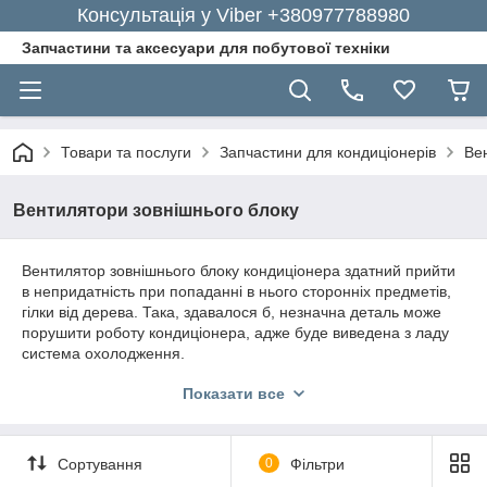
Консультація у Viber +380977788980
Запчастини та аксесуари для побутової техніки
Товари та послуги
Запчастини для кондиціонерів
Ве
Вентилятори зовнішнього блоку
Вентилятор зовнішнього блоку кондиціонера здатний прийти
в непридатність при попаданні в нього сторонніх предметів,
гілки від дерева. Така, здавалося б, незначна деталь може
порушити роботу кондиціонера, адже буде виведена з ладу
система охолодження.
Вентилятор зовнішнього блоку
Показати все
кондиціонера – міняємо з легкістю
Если причина поломки в неисправности вентилятора, то
Сортування
0
Фільтри
замену сделать не сложно. Испорченную деталь нужно
аккуратно снять и определиться с её размерами, точно